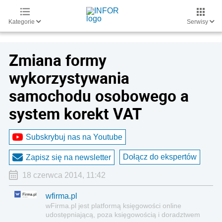
Kategorie
Serwisy
Zmiana formy
wykorzystywania
samochodu osobowego a
system korekt VAT
Subskrybuj nas na Youtube
Dołącz do ekspertów
Zapisz się na newsletter
18 czerwca 2014, 11:42
wfirma.pl
wFirma.pl jest platformą księgowości on­line
udostępniającą, poza księgowością i doradztwem