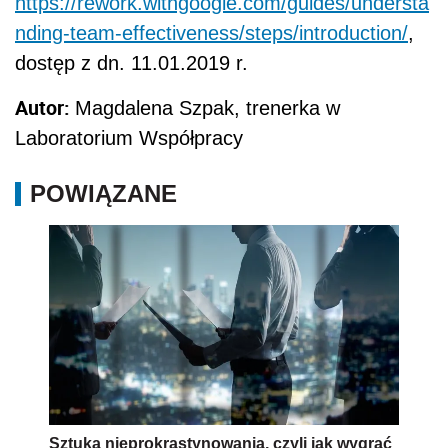
https://rework.withgoogle.com/guides/understa
nding-team-effectiveness/steps/introduction/
,
dostęp z dn. 11.01.2019 r.
Autor:
Magdalena Szpak, trenerka w
Laboratorium Współpracy
POWIĄZANE
Sztuka nieprokrastynowania, czyli jak wygrać