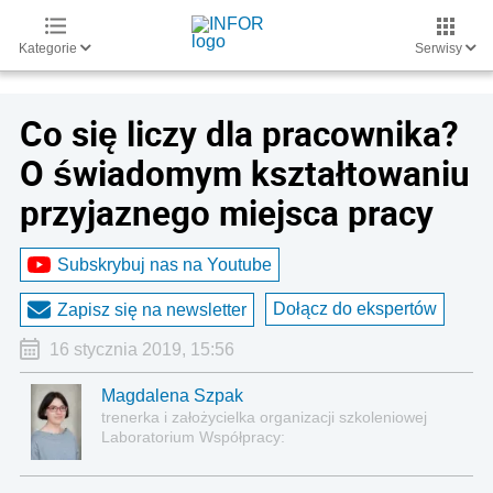
Kategorie
Serwisy
Co się liczy dla pracownika?
O świadomym kształtowaniu
przyjaznego miejsca pracy
Subskrybuj nas na Youtube
Dołącz do ekspertów
Zapisz się na newsletter
16 stycznia 2019, 15:56
Magdalena Szpak
trenerka i założycielka organizacji szkoleniowej
Laboratorium Współpracy:
www.laboratoriumwspolpracy.pl