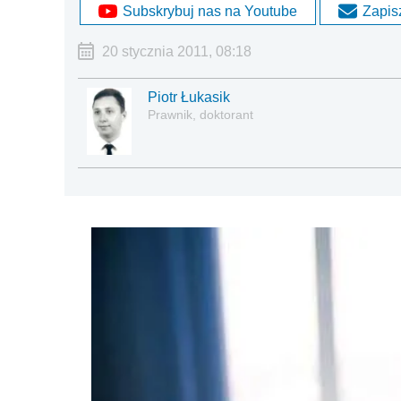
Subskrybuj nas na Youtube
Zapisz
20 stycznia 2011, 08:18
Piotr Łukasik
Prawnik, doktorant