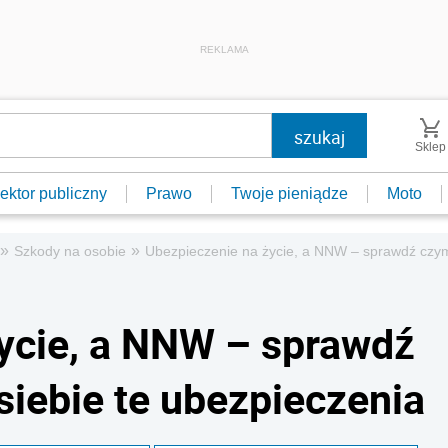
REKLAMA
Sklep
ektor publiczny
Prawo
Twoje pieniądze
Moto
»
»
Szkody na osobie
Ubezpieczenie na życie, a NNW – sprawdź czym 
ycie, a NNW – sprawdź
siebie te ubezpieczenia