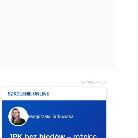
AUTOPROMOCJA
SZKOLENIE ONLINE
Małgorzata Tarkowska
JPK bez błędów
– różnice