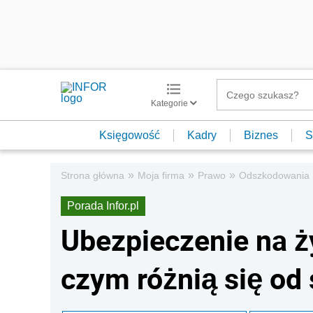
Kategorie
Księgowość
Kadry
Biznes
S
»
»
»
Strona główna
Moja firma
Prawo
Odszkodowania
Porada Infor.pl
Ubezpieczenie na ż
czym różnią się od 