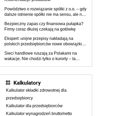
Powództwo o rozwiązanie spółki z o.o. – gdy
dalsze istnienie spółki nie ma sensu, ale nie
wszyscy wspólnicy są tego zdania
Bezpieczny zapas czy finansowa pułapka?
Firmy coraz dłużej czekają na gotówkę
Ekspert: unijne przepisy nakładają na
polskich przedsiębiorców nowe obowiązki w
zakresie opakowań
Sieci handlowe ruszają za Polakami na
wakacje. Nie chodzi tylko o kurorty – ta
walka o portfele klientów dzieje się także
tam, gdzie wielu spędzi urlop po cichu
Kalkulatory
Kalkulator składki zdrowotnej dla
przedsiębiorcy
Kalkulator dla przedsiębiorców
Kalkulator wynagrodzeń brutto/netto