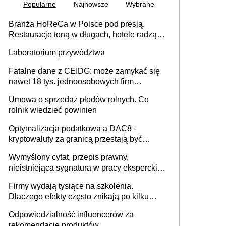
Popularne
Najnowsze
Wybrane
Branża HoReCa w Polsce pod presją.
Restauracje toną w długach, hotele radzą
sobie lepiej [GOŚĆ INFOR.PL]
Laboratorium przywództwa
Fatalne dane z CEIDG: może zamykać się
nawet 18 tys. jednoosobowych firm
miesięcznie
Umowa o sprzedaż płodów rolnych. Co
rolnik wiedzieć powinien
Optymalizacja podatkowa a DAC8 -
kryptowaluty za granicą przestają być
niewidoczne. I co dalej?
Wymyślony cytat, przepis prawny,
nieistniejąca sygnatura w pracy eksperckiej -
sam zakup ChatGPT to nie wdrożenie AI w
Firmy wydają tysiące na szkolenia.
firmie
Dlaczego efekty często znikają po kilku
tygodniach?
Odpowiedzialność influencerów za
rekomendacje produktów