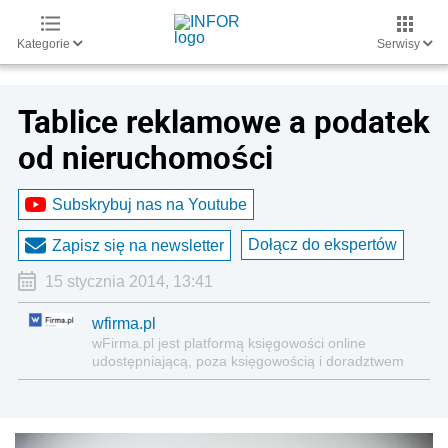
Kategorie
Serwisy
Tablice reklamowe a podatek
od nieruchomości
Subskrybuj nas na Youtube
Dołącz do ekspertów
Zapisz się na newsletter
15 stycznia 2014, 13:41
wfirma.pl
wFirma.pl jest platformą księgowości on­line
udostępniającą, poza księgowością i doradztwem
nowoczesne narzędzia informatyczne, niezbędne
do zarządzania firmą.