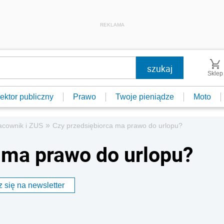
REKLAMA
Sklep
ektor publiczny
Prawo
Twoje pieniądze
Moto
»
acownik i ZUS
Czy przedsiębiorca ma prawo do urlopu?
 ma prawo do urlopu?
 się na newsletter