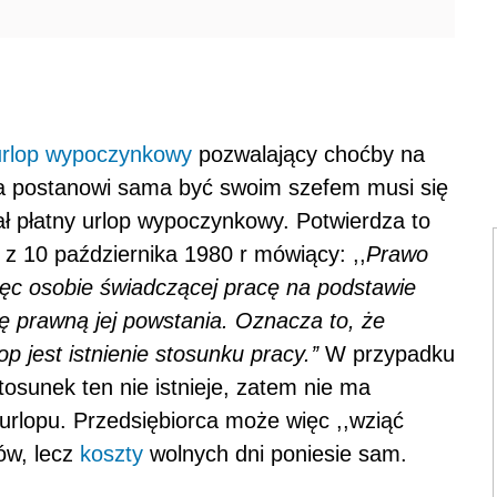
urlop wypoczynkowy
pozwalający choćby na
ra postanowi sama być swoim szefem musi się
iwał płatny urlop wypoczynkowy. Potwierdza to
z 10 października 1980 r mówiący: ,,
Prawo
ięc osobie świadczącej pracę na podstawie
 prawną jej powstania. Oznacza to, że
 jest istnienie stosunku pracy.’’
W przypadku
tosunek ten nie istnieje, zatem nie ma
urlopu. Przedsiębiorca może więc ,,wziąć
ów, lecz
koszty
wolnych dni poniesie sam.