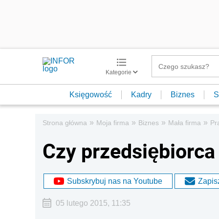
Kategorie
Księgowość
Kadry
Biznes
S
»
»
»
»
Strona główna
Moja firma
Biznes
Mała firma
Pr
Czy przedsiębiorca
Subskrybuj nas na Youtube
Zapisz
05 lutego 2015, 11:35