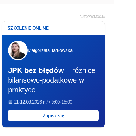
AUTOPROMOCJA
SZKOLENIE ONLINE
Małgorzata Tarkowska
JPK bez błędów
– różnice
bilansowo-podatkowe w
praktyce
📅 11-12.08.2026 r.
🕐 9:00-15:00
Zapisz się