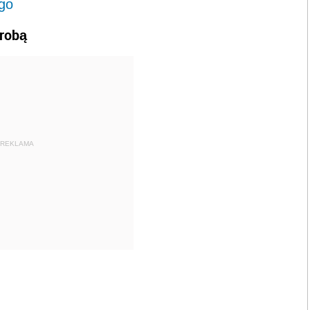
go
robą
REKLAMA