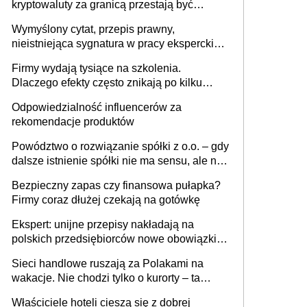
kryptowaluty za granicą przestają być
niewidoczne. I co dalej?
Wymyślony cytat, przepis prawny,
nieistniejąca sygnatura w pracy eksperckiej -
sam zakup ChatGPT to nie wdrożenie AI w
Firmy wydają tysiące na szkolenia.
firmie
Dlaczego efekty często znikają po kilku
tygodniach?
Odpowiedzialność influencerów za
rekomendacje produktów
Powództwo o rozwiązanie spółki z o.o. – gdy
dalsze istnienie spółki nie ma sensu, ale nie
wszyscy wspólnicy są tego zdania
Bezpieczny zapas czy finansowa pułapka?
Firmy coraz dłużej czekają na gotówkę
Ekspert: unijne przepisy nakładają na
polskich przedsiębiorców nowe obowiązki w
zakresie opakowań
Sieci handlowe ruszają za Polakami na
wakacje. Nie chodzi tylko o kurorty – ta
walka o portfele klientów dzieje się także
Właściciele hoteli cieszą się z dobrej
tam, gdzie wielu spędzi urlop po cichu