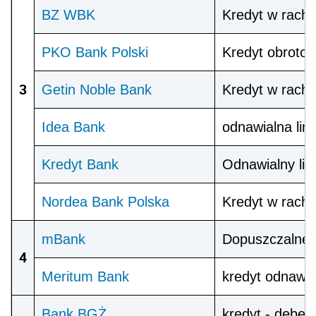
BZ WBK
Kredyt w rach
PKO Bank Polski
Kredyt obroto
3
Getin Noble Bank
Kredyt w rachu
Idea Bank
odnawialna lin
Kredyt Bank
Odnawialny lim
Nordea Bank Polska
Kredyt w rach
mBank
Dopuszczalne 
4
Meritum Bank
kredyt odnawia
Bank BGŻ
kredyt - debet