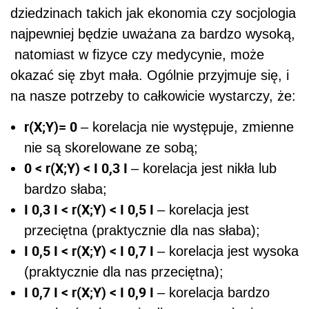
dziedzinach takich jak ekonomia czy socjologia
najpewniej będzie uważana za bardzo wysoką,
natomiast w fizyce czy medycynie, może
okazać się zbyt mała. Ogólnie przyjmuje się, i
na nasze potrzeby to całkowicie wystarczy, że:
r(X;Y)= 0
– korelacja nie występuje, zmienne
nie są skorelowane ze sobą;
0 < r(X;Y) < I 0,3 I
– korelacja jest nikła lub
bardzo słaba;
I 0,3 I < r(X;Y) < I 0,5 I
– korelacja jest
przeciętna (praktycznie dla nas słaba);
I 0,5 I < r(X;Y) < I 0,7 I
– korelacja jest wysoka
(praktycznie dla nas przeciętna);
I 0,7 I < r(X;Y) < I 0,9 I
– korelacja bardzo