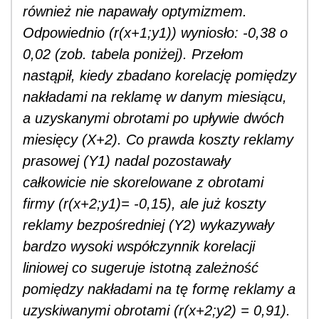
również nie napawały optymizmem.
Odpowiednio (r(x+1;y1)) wyniosło: -0,38 o
0,02 (zob. tabela poniżej). Przełom
nastąpił, kiedy zbadano korelację pomiędzy
nakładami na reklamę w danym miesiącu,
a uzyskanymi obrotami po upływie dwóch
miesięcy (X+2). Co prawda koszty reklamy
prasowej (Y1) nadal pozostawały
całkowicie nie skorelowane z obrotami
firmy (r(x+2;y1)= -0,15), ale już koszty
reklamy bezpośredniej (Y2) wykazywały
bardzo wysoki współczynnik korelacji
liniowej co sugeruje istotną zależność
pomiędzy nakładami na tę formę reklamy a
uzyskiwanymi obrotami (r(x+2;y2) = 0,91).