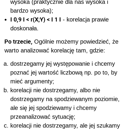
wysoka (praktycznie dla nas wysoka i
bardzo wysoka);
I 0,9 I < r(X;Y) < I 1 I
- korelacja prawie
doskonała.
Po trzecie,
Ogólnie możemy powiedzieć, że
warto analizować korelację tam, gdzie:
dostrzegamy jej występowanie i chcemy
poznać jej wartość liczbową np. po to, by
mieć argumenty;
korelacji nie dostrzegamy, albo nie
dostrzegamy na spodziewanym poziomie,
ale się jej spodziewamy i chcemy
przeanalizować sytuację;
korelacji nie dostrzegamy, ale jej szukamy