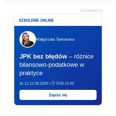
AUTOPROMOCJA
SZKOLENIE ONLINE
Małgorzata Tarkowska
JPK bez błędów
– różnice
bilansowo-podatkowe w
praktyce
📅 11-12.08.2026 r.
🕐 9:00-15:00
Zapisz się