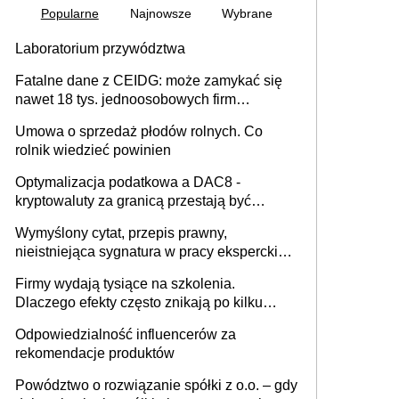
Popularne
Najnowsze
Wybrane
Laboratorium przywództwa
Fatalne dane z CEIDG: może zamykać się
nawet 18 tys. jednoosobowych firm
miesięcznie
Umowa o sprzedaż płodów rolnych. Co
rolnik wiedzieć powinien
Optymalizacja podatkowa a DAC8 -
kryptowaluty za granicą przestają być
niewidoczne. I co dalej?
Wymyślony cytat, przepis prawny,
nieistniejąca sygnatura w pracy eksperckiej -
sam zakup ChatGPT to nie wdrożenie AI w
Firmy wydają tysiące na szkolenia.
firmie
Dlaczego efekty często znikają po kilku
tygodniach?
Odpowiedzialność influencerów za
rekomendacje produktów
Powództwo o rozwiązanie spółki z o.o. – gdy