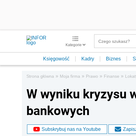
Kategorie
Księgowość
Kadry
Biznes
S
»
»
»
»
Strona główna
Moja firma
Prawo
Finanse
Lokat
W wyniku kryzysu w
bankowych
Subskrybuj nas na Youtube
Zapisz