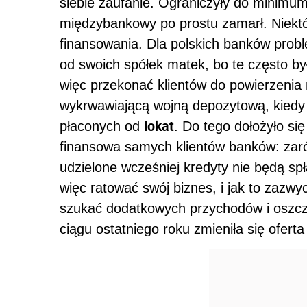
siebie zaufanie. Ograniczyły do minimum
międzybankowy po prostu zamarł. Niektór
finansowania. Dla polskich banków prob
od swoich spółek matek, bo te często był
więc przekonać klientów do powierzeni
wykrwawiającą wojną depozytową, kiedy 
lokat
płaconych od
. Do tego dołożyło si
finansowa samych klientów banków: zarów
udzielone wcześniej kredyty nie będą sp
więc ratować swój biznes, i jak to zazwy
szukać dodatkowych przychodów i oszczę
ciągu ostatniego roku zmieniła się ofer