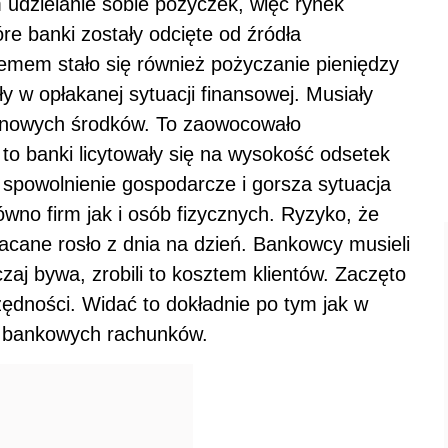
 udzielanie sobie pożyczek, więc rynek
e banki zostały odcięte od źródła
lemem stało się również pożyczanie pieniędzy
y w opłakanej sytuacji finansowej. Musiały
a nowych środków. To zaowocowało
to banki licytowały się na wysokość odsetek
ę spowolnienie gospodarcze i gorsza sytuacja
no firm jak i osób fizycznych. Ryzyko, że
łacane rosło z dnia na dzień. Bankowcy musieli
czaj bywa, zrobili to kosztem klientów. Zaczęto
dności. Widać to dokładnie po tym jak w
ta bankowych rachunków.