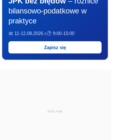
JPK bez błędów
– różnice
bilansowo-podatkowe w
praktyce
📅 11-12.08.2026 r.
🕐 9:00-15:00
Zapisz się
REKLAMA