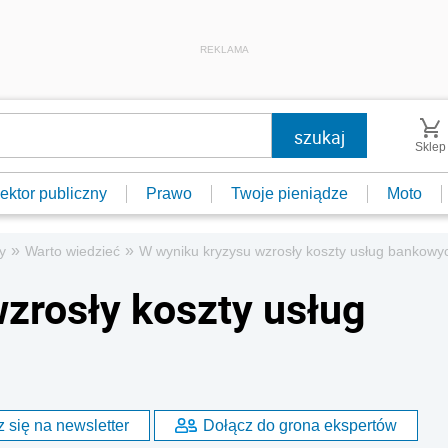
REKLAMA
Sklep
ektor publiczny
Prawo
Twoje pieniądze
Moto
»
»
y
Warto wiedzieć
W wyniku kryzysu wzrosły koszty usług bankowy
zrosły koszty usług
 się na newsletter
Dołącz do grona ekspertów