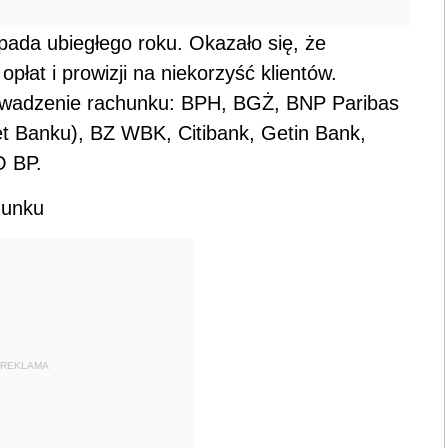
opada ubiegłego roku. Okazało się, że
płat i prowizji na niekorzyść klientów.
wadzenie rachunku: BPH, BGŻ, BNP Paribas
et Banku), BZ WBK, Citibank, Getin Bank,
O BP.
hunku
REKLAMA