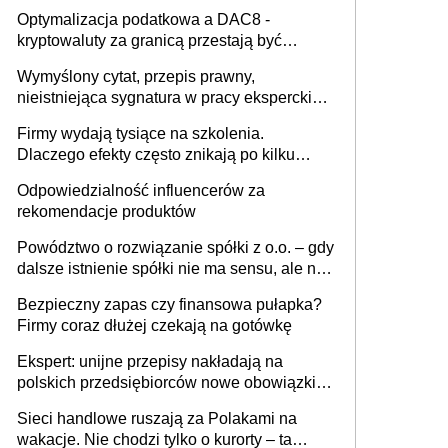
Optymalizacja podatkowa a DAC8 -
kryptowaluty za granicą przestają być
niewidoczne. I co dalej?
Wymyślony cytat, przepis prawny,
nieistniejąca sygnatura w pracy eksperckiej -
sam zakup ChatGPT to nie wdrożenie AI w
Firmy wydają tysiące na szkolenia.
firmie
Dlaczego efekty często znikają po kilku
tygodniach?
Odpowiedzialność influencerów za
rekomendacje produktów
Powództwo o rozwiązanie spółki z o.o. – gdy
dalsze istnienie spółki nie ma sensu, ale nie
wszyscy wspólnicy są tego zdania
Bezpieczny zapas czy finansowa pułapka?
Firmy coraz dłużej czekają na gotówkę
Ekspert: unijne przepisy nakładają na
polskich przedsiębiorców nowe obowiązki w
zakresie opakowań
Sieci handlowe ruszają za Polakami na
wakacje. Nie chodzi tylko o kurorty – ta