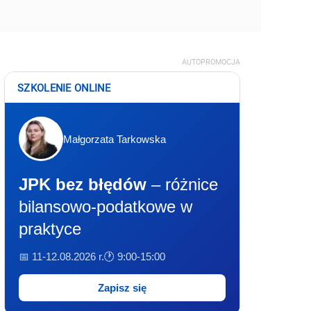
AUTOPROMOCJA
SZKOLENIE ONLINE
Małgorzata Tarkowska
JPK bez błędów
– różnice
bilansowo-podatkowe w
praktyce
📅 11-12.08.2026 r.
🕐 9:00-15:00
Zapisz się