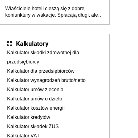
walka o portfele klientów dzieje się także
Właściciele hoteli cieszą się z dobrej
tam, gdzie wielu spędzi urlop po cichu
koniunktury w wakacje. Spłacają długi, ale
już martwią się, co będzie jesienią
Kalkulatory
Kalkulator składki zdrowotnej dla
przedsiębiorcy
Kalkulator dla przedsiębiorców
Kalkulator wynagrodzeń brutto/netto
Kalkulator umów zlecenia
Kalkulator umów o dzieło
Kalkulator kosztów energii
Kalkulator kredytów
Kalkulator składek ZUS
Kalkulator VAT