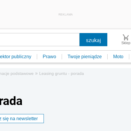
REKLAMA
Sklep
ektor publiczny
Prawo
Twoje pieniądze
Moto
»
rmacje podstawowe
Leasing gruntu - porada
orada
 się na newsletter