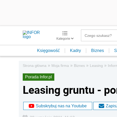
Kategorie
Księgowość
Kadry
Biznes
S
»
»
»
»
Strona główna
Moja firma
Biznes
Leasing
Info
Porada Infor.pl
Leasing gruntu - p
Subskrybuj nas na Youtube
Zapisz