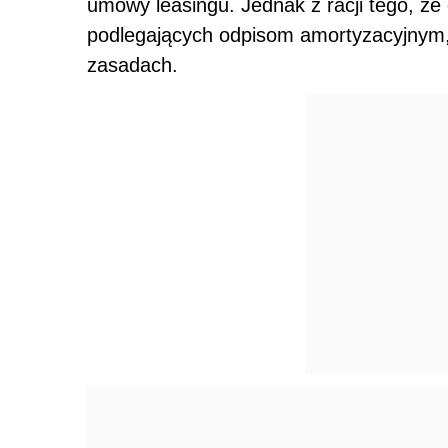
umowy leasingu. Jednak z racji tego, że
podlegających odpisom amortyzacyjnym, 
zasadach.