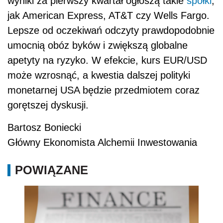
wyniki za pierwszy kwartał ogłoszą takie
spółki
,
jak American Express, AT&T czy Wells Fargo.
Lepsze od oczekiwań odczyty prawdopodobnie
umocnią obóz byków i zwiększą globalne
apetyty na ryzyko. W efekcie, kurs EUR/USD
może wzrosnąć, a kwestia dalszej polityki
monetarnej USA będzie przedmiotem coraz
gorętszej dyskusji.
Bartosz Boniecki
Główny Ekonomista Alchemii Inwestowania
POWIĄZANE