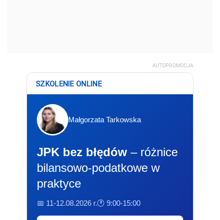
AUTOPROMOCJA
SZKOLENIE ONLINE
Małgorzata Tarkowska
JPK bez błędów
– różnice
bilansowo-podatkowe w
praktyce
📅 11-12.08.2026 r.
🕐 9:00-15:00