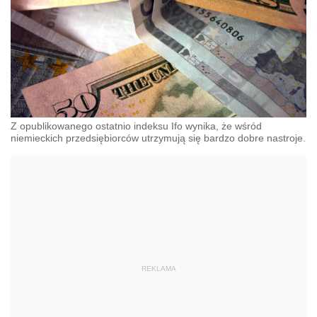
Z opublikowanego ostatnio indeksu Ifo wynika, że wśród
niemieckich przedsiębiorców utrzymują się bardzo dobre nastroje.