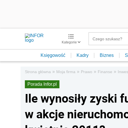
Kategorie
Księgowość
Kadry
Biznes
S
»
»
»
»
Strona główna
Moja firma
Prawo
Finanse
Inwes
Porada Infor.pl
Ile wynosiły zyski 
w akcje nieruchom