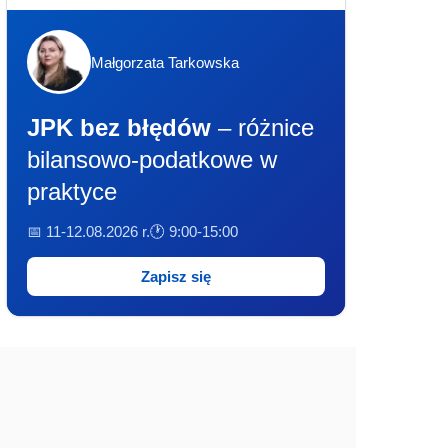
Małgorzata Tarkowska
JPK bez błędów
– różnice
bilansowo-podatkowe w
praktyce
📅 11-12.08.2026 r.
🕐 9:00-15:00
Zapisz się