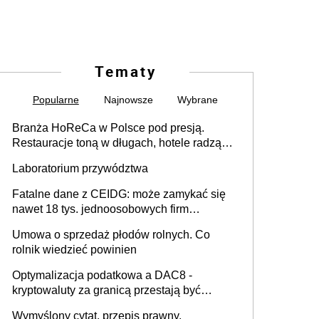
Tematy
Popularne
Najnowsze
Wybrane
Branża HoReCa w Polsce pod presją.
Restauracje toną w długach, hotele radzą
sobie lepiej [GOŚĆ INFOR.PL]
Laboratorium przywództwa
Fatalne dane z CEIDG: może zamykać się
nawet 18 tys. jednoosobowych firm
miesięcznie
Umowa o sprzedaż płodów rolnych. Co
rolnik wiedzieć powinien
Optymalizacja podatkowa a DAC8 -
kryptowaluty za granicą przestają być
niewidoczne. I co dalej?
Wymyślony cytat, przepis prawny,