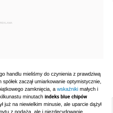
REKLAMA
o handlu mieliśmy do czynienia z prawdziwą
h spółek zaczął umiarkowanie optymistycznie,
 piątkowego zamknięcia, a
wskaźniki
małych i
indeks blue chipów
o kilkunastu minutach
ł już na niewielkim minusie, ale uparcie dążył
opytu z podażą, ale i niezdecydowanie