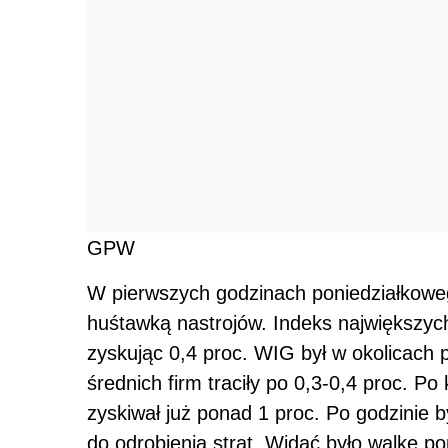
GPW
W pierwszych godzinach poniedziałkoweg
huśtawką nastrojów. Indeks największyc
zyskując 0,4 proc. WIG był w okolicach
średnich firm traciły po 0,3-0,4 proc. P
zyskiwał już ponad 1 proc. Po godzinie by
do odrobienia strat. Widać było walkę p