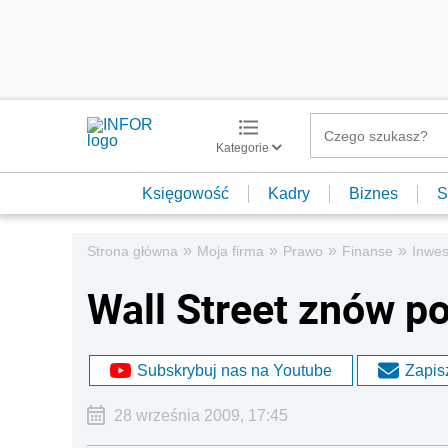
Kategorie
Księgowość
Kadry
Biznes
S
»
»
»
»
Strona główna
Moja firma
Prawo
Finanse
Inwes
Wall Street znów 
Subskrybuj nas na Youtube
Zapisz
28 września 2009, 17:45