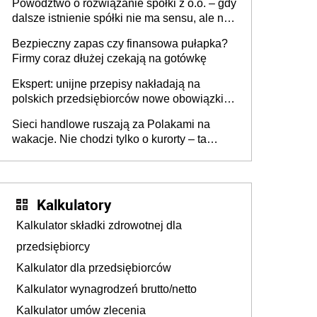
Powództwo o rozwiązanie spółki z o.o. – gdy
dalsze istnienie spółki nie ma sensu, ale nie
wszyscy wspólnicy są tego zdania
Bezpieczny zapas czy finansowa pułapka?
Firmy coraz dłużej czekają na gotówkę
Ekspert: unijne przepisy nakładają na
polskich przedsiębiorców nowe obowiązki w
zakresie opakowań
Sieci handlowe ruszają za Polakami na
wakacje. Nie chodzi tylko o kurorty – ta
walka o portfele klientów dzieje się także
tam, gdzie wielu spędzi urlop po cichu
Kalkulatory
Kalkulator składki zdrowotnej dla
przedsiębiorcy
Kalkulator dla przedsiębiorców
Kalkulator wynagrodzeń brutto/netto
Kalkulator umów zlecenia