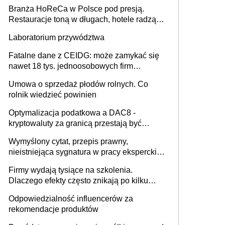
Branża HoReCa w Polsce pod presją.
Restauracje toną w długach, hotele radzą
sobie lepiej [GOŚĆ INFOR.PL]
Laboratorium przywództwa
Fatalne dane z CEIDG: może zamykać się
nawet 18 tys. jednoosobowych firm
miesięcznie
Umowa o sprzedaż płodów rolnych. Co
rolnik wiedzieć powinien
Optymalizacja podatkowa a DAC8 -
kryptowaluty za granicą przestają być
niewidoczne. I co dalej?
Wymyślony cytat, przepis prawny,
nieistniejąca sygnatura w pracy eksperckiej -
sam zakup ChatGPT to nie wdrożenie AI w
Firmy wydają tysiące na szkolenia.
firmie
Dlaczego efekty często znikają po kilku
tygodniach?
Odpowiedzialność influencerów za
rekomendacje produktów