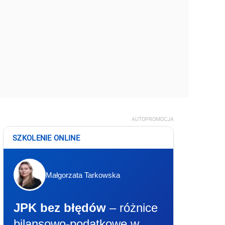
AUTOPROMOCJA
SZKOLENIE ONLINE
Małgorzata Tarkowska
JPK bez błędów
– różnice
bilansowo-podatkowe w