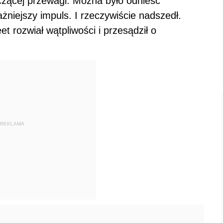
czącej przewagi. Można było odnieść
żniejszy impuls. I rzeczywiście nadszedł.
t rozwiał wątpliwości i przesądził o
REKLAMA