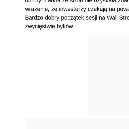
obroty. Żadna ze stron nie uzyskała zna
wrażenie, że inwestorzy czekają na powa
Bardzo dobry początek sesji na Wall Stree
zwycięstwie byków.