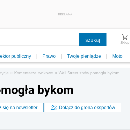
REKLAMA
Sklep
ektor publiczny
Prawo
Twoje pieniądze
Moto
»
»
tycje
Komentarze rynkowe
Wall Street znów pomogła bykom
pomogła bykom
 się na newsletter
Dołącz do grona ekspertów