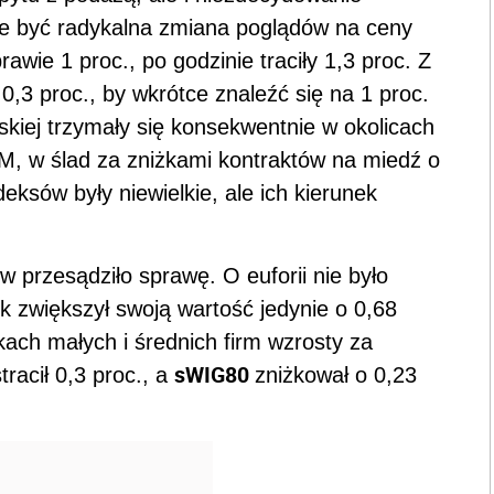
oże być radykalna zmiana poglądów na ceny
awie 1 proc., po godzinie traciły 1,3 proc. Z
0,3 proc., by wkrótce znaleźć się na 1 proc.
lskiej trzymały się konsekwentnie w okolicach
HM, w ślad za zniżkami kontraktów na miedź o
eksów były niewielkie, ale ich kierunek
przesądziło sprawę. O euforii nie było
 zwiększył swoją wartość jedynie o 0,68
kach małych i średnich firm wzrosty za
sWIG80
stracił 0,3 proc., a
zniżkował o 0,23