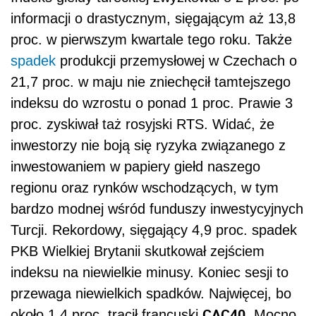
informacji o drastycznym, sięgającym aż 13,8
proc. w pierwszym kwartale tego roku. Także
spadek
produkcji przemysłowej w Czechach o
21,7 proc. w maju nie zniechęcił tamtejszego
indeksu do wzrostu o ponad 1 proc. Prawie 3
proc. zyskiwał taż rosyjski RTS. Widać, że
inwestorzy nie boją się ryzyka związanego z
inwestowaniem w papiery giełd naszego
regionu oraz rynków wschodzących, w tym
bardzo modnej wśród funduszy inwestycyjnych
Turcji. Rekordowy, sięgający 4,9 proc. spadek
PKB Wielkiej Brytanii skutkował zejściem
indeksu na niewielkie minusy. Koniec sesji to
przewaga niewielkich spadków. Najwięcej, bo
CAC40
około 1,4 proc. tracił francuski
. Mocno