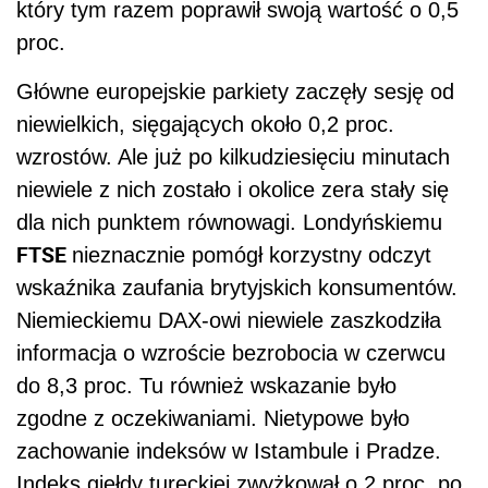
który tym razem poprawił swoją wartość o 0,5
proc.
Główne europejskie parkiety zaczęły sesję od
niewielkich, sięgających około 0,2 proc.
wzrostów. Ale już po kilkudziesięciu minutach
niewiele z nich zostało i okolice zera stały się
dla nich punktem równowagi. Londyńskiemu
FTSE
nieznacznie pomógł korzystny odczyt
wskaźnika zaufania brytyjskich konsumentów.
Niemieckiemu DAX-owi niewiele zaszkodziła
informacja o wzroście bezrobocia w czerwcu
do 8,3 proc. Tu również wskazanie było
zgodne z oczekiwaniami. Nietypowe było
zachowanie indeksów w Istambule i Pradze.
Indeks giełdy tureckiej zwyżkował o 2 proc. po