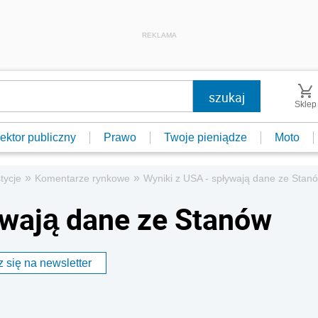
REKLAMA
Sklep
ektor publiczny
Prawo
Twoje pieniądze
Moto
»
»
tycje
Komentarze rynkowe
Wyniki z USA - spływają dane ze Stan
ywają dane ze Stanów
 się na newsletter