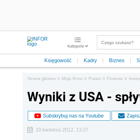
Kategorie
Księgowość
Kadry
Biznes
S
»
»
»
»
Strona główna
Moja firma
Prawo
Finanse
Inwes
Wyniki z USA - spł
Subskrybuj nas na Youtube
Zapisz
10 kwietnia 2012, 13:37