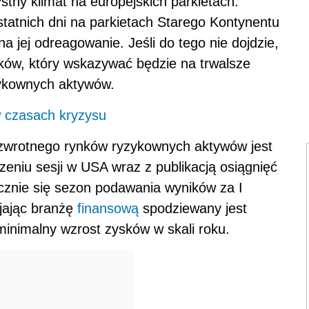
stny klimat na europejskich parkietach.
statnich dni na parkietach Starego Kontynentu
 na jej odreagowanie. Jeśli do tego nie dojdzie,
ków, który wskazywać będzie na trwalsze
zykownych aktywów.
 czasach kryzysu
 zwrotnego rynków ryzykownych aktywów jest
zeniu sesji w USA wraz z publikacją osiągnięć
cznie się sezon podawania wyników za I
ijając branżę
finansową
spodziewany jest
 minimalny wzrost zysków w skali roku.