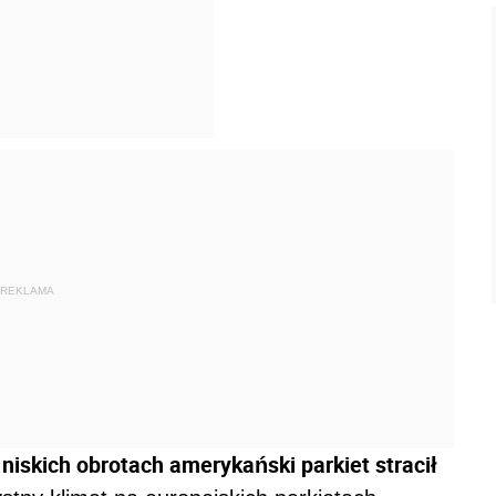
REKLAMA
niskich obrotach amerykański parkiet stracił