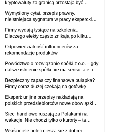
kryptowaluty za granicą przestają być
niewidoczne. I co dalej?
Wymyślony cytat, przepis prawny,
nieistniejąca sygnatura w pracy eksperckiej -
sam zakup ChatGPT to nie wdrożenie AI w
Firmy wydają tysiące na szkolenia.
firmie
Dlaczego efekty często znikają po kilku
tygodniach?
Odpowiedzialność influencerów za
rekomendacje produktów
Powództwo o rozwiązanie spółki z o.o. – gdy
dalsze istnienie spółki nie ma sensu, ale nie
wszyscy wspólnicy są tego zdania
Bezpieczny zapas czy finansowa pułapka?
Firmy coraz dłużej czekają na gotówkę
Ekspert: unijne przepisy nakładają na
polskich przedsiębiorców nowe obowiązki w
zakresie opakowań
Sieci handlowe ruszają za Polakami na
wakacje. Nie chodzi tylko o kurorty – ta
walka o portfele klientów dzieje się także
Właściciele hoteli cieszą się z dobrej