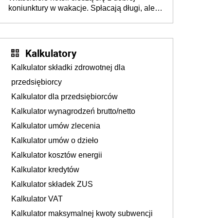
tam, gdzie wielu spędzi urlop po cichu
koniunktury w wakacje. Spłacają długi, ale
już martwią się, co będzie jesienią
Kalkulatory
Kalkulator składki zdrowotnej dla
przedsiębiorcy
Kalkulator dla przedsiębiorców
Kalkulator wynagrodzeń brutto/netto
Kalkulator umów zlecenia
Kalkulator umów o dzieło
Kalkulator kosztów energii
Kalkulator kredytów
Kalkulator składek ZUS
Kalkulator VAT
Kalkulator maksymalnej kwoty subwencji