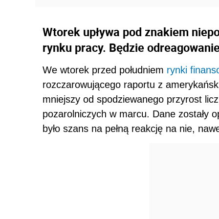
Wtorek upływa pod znakiem niep
rynku pracy. Będzie odreagowani
We wtorek przed południem
rynki finan
rozczarowującego raportu z amerykański
mniejszy od spodziewanego przyrost lic
pozarolniczych w marcu. Dane zostały op
było szans na pełną reakcję na nie, naw