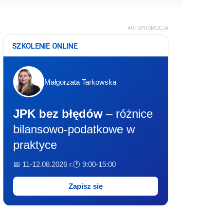
AUTOPROMOCJA
SZKOLENIE ONLINE
Małgorzata Tarkowska
JPK bez błędów
– różnice
bilansowo-podatkowe w
praktyce
📅 11-12.08.2026 r.
🕐 9:00-15:00
Zapisz się