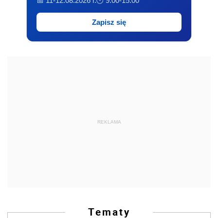
📅 11-12.08.2026 r.
🕐 9:00-15:00
Zapisz się
REKLAMA
Tematy