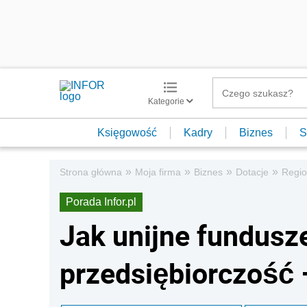
Kategorie
Księgowość
Kadry
Biznes
S
»
»
»
»
Strona główna
Moja firma
Biznes
Dotacje
Regi
Porada Infor.pl
Jak unijne fundusz
przedsiębiorczość 