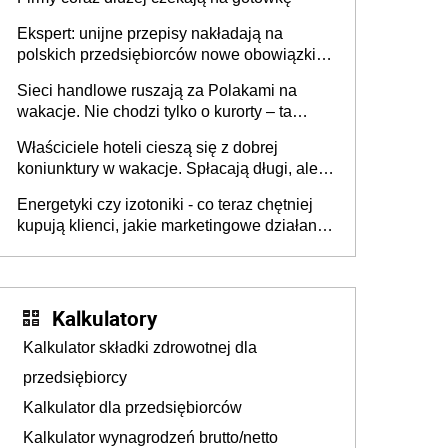
Ekspert: unijne przepisy nakładają na
polskich przedsiębiorców nowe obowiązki w
zakresie opakowań
Sieci handlowe ruszają za Polakami na
wakacje. Nie chodzi tylko o kurorty – ta
walka o portfele klientów dzieje się także
Właściciele hoteli cieszą się z dobrej
tam, gdzie wielu spędzi urlop po cichu
koniunktury w wakacje. Spłacają długi, ale
już martwią się, co będzie jesienią
Energetyki czy izotoniki - co teraz chętniej
kupują klienci, jakie marketingowe działania
podejmują sklepy
Kalkulatory
Kalkulator składki zdrowotnej dla
przedsiębiorcy
Kalkulator dla przedsiębiorców
Kalkulator wynagrodzeń brutto/netto