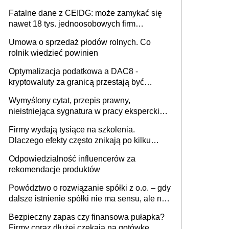
Fatalne dane z CEIDG: może zamykać się
nawet 18 tys. jednoosobowych firm
miesięcznie
Umowa o sprzedaż płodów rolnych. Co
rolnik wiedzieć powinien
Optymalizacja podatkowa a DAC8 -
kryptowaluty za granicą przestają być
niewidoczne. I co dalej?
Wymyślony cytat, przepis prawny,
nieistniejąca sygnatura w pracy eksperckiej -
sam zakup ChatGPT to nie wdrożenie AI w
Firmy wydają tysiące na szkolenia.
firmie
Dlaczego efekty często znikają po kilku
tygodniach?
Odpowiedzialność influencerów za
rekomendacje produktów
Powództwo o rozwiązanie spółki z o.o. – gdy
dalsze istnienie spółki nie ma sensu, ale nie
wszyscy wspólnicy są tego zdania
Bezpieczny zapas czy finansowa pułapka?
Firmy coraz dłużej czekają na gotówkę