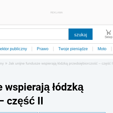
REKLAMA
Sklep
ektor publiczny
Prawo
Twoje pieniądze
Moto
»
ony
Jak unijne fundusze wspierają łódzką przedsiębiorczość – część I
e wspierają łódzką
– część II