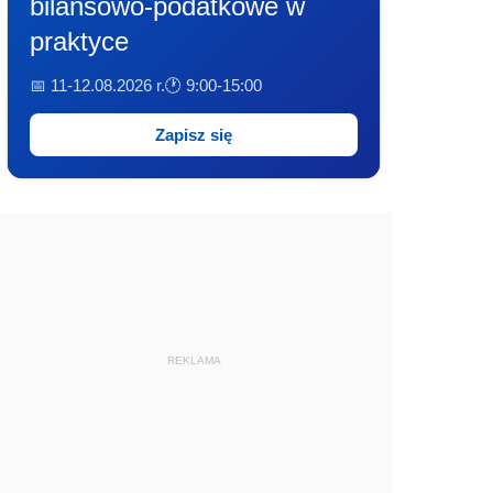
bilansowo-podatkowe w
praktyce
📅 11-12.08.2026 r.
🕐 9:00-15:00
Zapisz się
REKLAMA