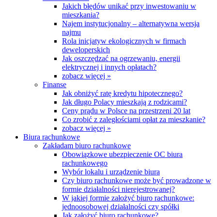
Jakich błędów unikać przy inwestowaniu w
mieszkania?
Najem instytucjonalny – alternatywna wersja
najmu
Rola inicjatyw ekologicznych w firmach
deweloperskich
Jak oszczędzać na ogrzewaniu, energii
elektrycznej i innych opłatach?
zobacz więcej »
Finanse
Jak obniżyć ratę kredytu hipotecznego?
Jak długo Polacy mieszkają z rodzicami?
Ceny prądu w Polsce na przestrzeni 20 lat
Co zrobić z zaległościami opłat za mieszkanie?
zobacz więcej »
Biura rachunkowe
Zakładam biuro rachunkowe
Obowiązkowe ubezpieczenie OC biura
rachunkowego
Wybór lokalu i urządzenie biura
Czy biuro rachunkowe może być prowadzone w
formie działalności nierejestrowanej?
W jakiej formie założyć biuro rachunkowe:
jednoosobowej działalności czy spółki
Jak założyć biuro rachunkowe?