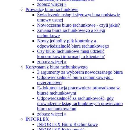
zobacz więcej »
Prowadzę biuro rachunkowe
Świadczenie usług księgowych na podstawie
umowy ustnej
Nowoczesne biuro rachunkowe - czyli jakie?
Zmiana biura rachunkowego a księgi
rachunkowe
Nowy jednolity plik kontrolny a
odpowiedzialność biura rachunkowego
Czy biuro rachunkowe musi udzielić
komornikowi informacji o klientach?
zobacz więcej »
Korzystam z biura rachunkowego
3 argumenty za wyborem nowoczesnego biura
Odpowiedzialność biura rachunkowego -
orzecznictwo
E-dokumentacja pracownicza prowadzona w
biurze rachunkowym
Odpowiedzialność za rachunkowość, gdy
prowadzenie ksiąg rachunkowych powierzono
biuru rachunkowemu
zobacz więcej »
INFORLEX
INFORLEX Biuro Rachunkowe
INFORLEX Księgowość