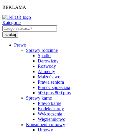
REKLAMA
Kategorie
Prawo
Sprawy rodzinne
Spadki
Darowizny
Rozwody
Alimenty
Małżeństwo
Prawa seniora
Pomoc społeczna
500 plus 800 plus
Sprawy karne
Prawo karne
Kodeks karny
Wykroczenia
Więziennictwo
Konsument i umowy
Umowy