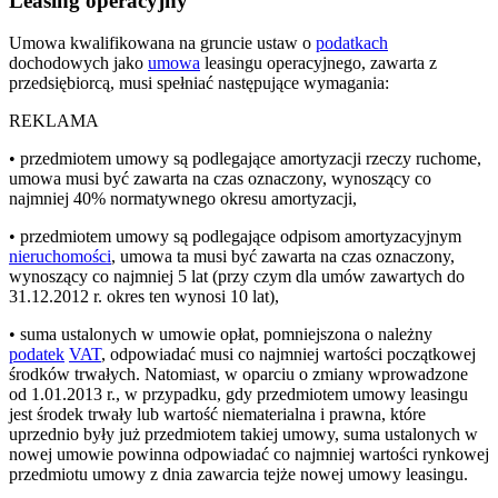
Leasing operacyjny
Umowa kwalifikowana na gruncie ustaw o
podatkach
dochodowych jako
umowa
leasingu operacyjnego, zawarta z
przedsiębiorcą, musi spełniać następujące wymagania:
REKLAMA
• przedmiotem umowy są podlegające amortyzacji rzeczy ruchome,
umowa musi być zawarta na czas oznaczony, wynoszący co
najmniej 40% normatywnego okresu amortyzacji,
• przedmiotem umowy są podlegające odpisom amortyzacyjnym
nieruchomości
, umowa ta musi być zawarta na czas oznaczony,
wynoszący co najmniej 5 lat (przy czym dla umów zawartych do
31.12.2012 r. okres ten wynosi 10 lat),
• suma ustalonych w umowie opłat, pomniejszona o należny
podatek
VAT
, odpowiadać musi co najmniej wartości początkowej
środków trwałych. Natomiast, w oparciu o zmiany wprowadzone
od 1.01.2013 r., w przypadku, gdy przedmiotem umowy leasingu
jest środek trwały lub wartość niematerialna i prawna, które
uprzednio były już przedmiotem takiej umowy, suma ustalonych w
nowej umowie powinna odpowiadać co najmniej wartości rynkowej
przedmiotu umowy z dnia zawarcia tejże nowej umowy leasingu.