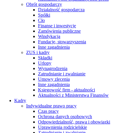
Obrót gospodarczy
Działalność gospodarcza
Spółki
Cło
Finanse i inwestycje
Zamówienia publiczne
Windykacja
Fundacje, stowarzyszenia
Inne zagadnienia
ZUS i kadry
Składki
Urlopy
Wynagrodzenia
Zatrudnianie i zwalnianie
Umowy zlecenia
Inne zagadnienia
Księgowość firm - aktualności
Aktualności z Ministerstwa Finansów
Kadry
Indywidualne prawo pracy
Czas pracy
Ochrona danych osobowych
Odpowiedzialność, prawa i obowiązki
Uprawnienia rodzicielskie
Zatrudnianie i zwalnianie