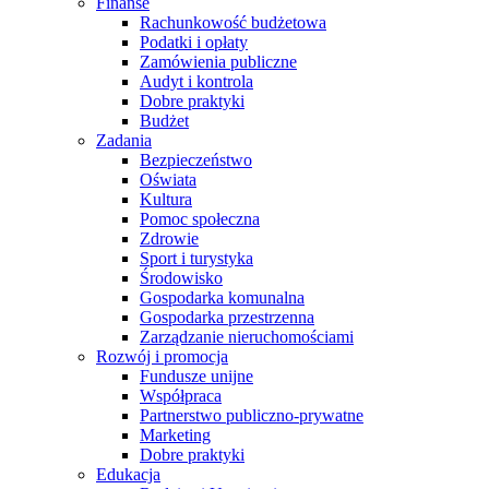
Finanse
Rachunkowość budżetowa
Podatki i opłaty
Zamówienia publiczne
Audyt i kontrola
Dobre praktyki
Budżet
Zadania
Bezpieczeństwo
Oświata
Kultura
Pomoc społeczna
Zdrowie
Sport i turystyka
Środowisko
Gospodarka komunalna
Gospodarka przestrzenna
Zarządzanie nieruchomościami
Rozwój i promocja
Fundusze unijne
Współpraca
Partnerstwo publiczno-prywatne
Marketing
Dobre praktyki
Edukacja