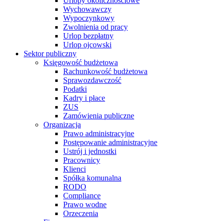
Urlopy okolicznościowe
Wychowawczy
Wypoczynkowy
Zwolnienia od pracy
Urlop bezpłatny
Urlop ojcowski
Sektor publiczny
Księgowość budżetowa
Rachunkowość budżetowa
Sprawozdawczość
Podatki
Kadry i płace
ZUS
Zamówienia publiczne
Organizacja
Prawo administracyjne
Postępowanie administracyjne
Ustrój i jednostki
Pracownicy
Klienci
Spółka komunalna
RODO
Compliance
Prawo wodne
Orzeczenia