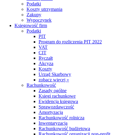
Podatki
Koszty utrzymania
Zakupy
Wypoczynek
Księgowość firm
Podatki
PIT
Program do rozliczenia PIT 2022
VAT
CIT
Ryczałt
Akcyza
Koszty
Urząd Skarbowy
zobacz więcej »
Rachunkowość
Zasady ogólne
Księgi rachunkowe
Ewidencja księgowa
Sprawozdawczość
Amortyzacja
Rachunkowość rolnicza
Inwentaryzacja
Rachunkowość budżetowa
Rachunkowość organizacji non-profit