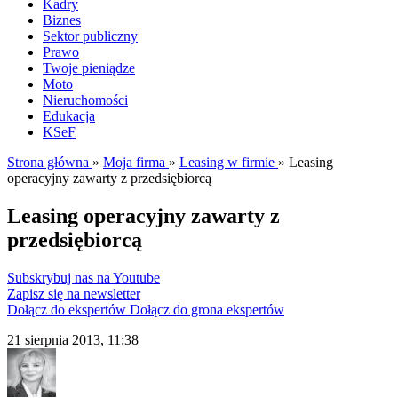
Kadry
Biznes
Sektor publiczny
Prawo
Twoje pieniądze
Moto
Nieruchomości
Edukacja
KSeF
Strona główna
»
Moja firma
»
Leasing w firmie
»
Leasing
operacyjny zawarty z przedsiębiorcą
Leasing operacyjny zawarty z
przedsiębiorcą
Subskrybuj nas na Youtube
Zapisz się na newsletter
Dołącz do ekspertów
Dołącz do grona ekspertów
21 sierpnia 2013, 11:38