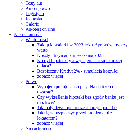
Testy aut
Auto i prawo
Logistyka
Jednoślad
Galerie
Alkotest on-line
Nieruchomości
Wiadomości
Zakup kawalerki w 2023 roku. Sprawdzamy, czy
warto
Koszty utrzymania mieszkania 2023
Kredyt hipoteczny a wynajem. Co się bardziej
opłaca?
Bezpieczny Kredyt 2% - symulacja korzyści
zobacz więcej »
Prawo
Wynajem pokoju - przepisy. Na co trzeba
uważać?
Czy wykreślenie hipoteki bez zgody banku jest
możliwe?
Jak mały deweloper może obniżyć podatki?
Jak się zabezpieczyć przed problemami z
lokatorem?
zobacz więcej »
Nieruchomości