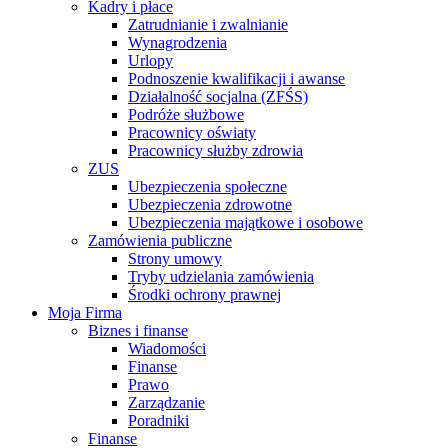
Kadry i płace
Zatrudnianie i zwalnianie
Wynagrodzenia
Urlopy
Podnoszenie kwalifikacji i awanse
Działalność socjalna (ZFŚS)
Podróże służbowe
Pracownicy oświaty
Pracownicy służby zdrowia
ZUS
Ubezpieczenia społeczne
Ubezpieczenia zdrowotne
Ubezpieczenia majątkowe i osobowe
Zamówienia publiczne
Strony umowy
Tryby udzielania zamówienia
Środki ochrony prawnej
Moja Firma
Biznes i finanse
Wiadomości
Finanse
Prawo
Zarządzanie
Poradniki
Finanse