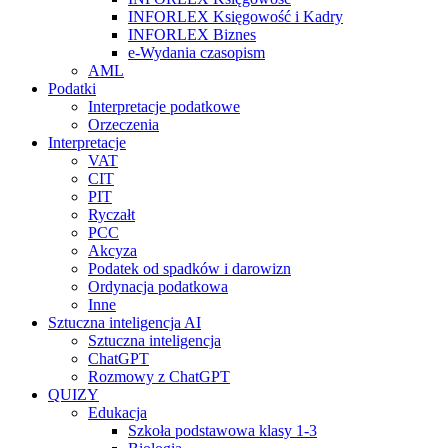
INFORLEX Księgowość i Kadry
INFORLEX Biznes
e-Wydania czasopism
AML
Podatki
Interpretacje podatkowe
Orzeczenia
Interpretacje
VAT
CIT
PIT
Ryczałt
PCC
Akcyza
Podatek od spadków i darowizn
Ordynacja podatkowa
Inne
Sztuczna inteligencja AI
Sztuczna inteligencja
ChatGPT
Rozmowy z ChatGPT
QUIZY
Edukacja
Szkoła podstawowa klasy 1-3