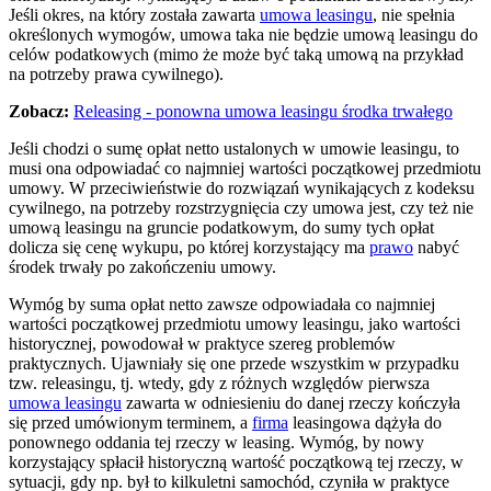
Jeśli okres, na który została zawarta
umowa leasingu
, nie spełnia
określonych wymogów, umowa taka nie będzie umową leasingu do
celów podatkowych (mimo że może być taką umową na przykład
na potrzeby prawa cywilnego).
Zobacz:
Releasing - ponowna umowa leasingu środka trwałego
Jeśli chodzi o sumę opłat netto ustalonych w umowie leasingu, to
musi ona odpowiadać co najmniej wartości początkowej przedmiotu
umowy. W przeciwieństwie do rozwiązań wynikających z kodeksu
cywilnego, na potrzeby rozstrzygnięcia czy umowa jest, czy też nie
umową leasingu na gruncie podatkowym, do sumy tych opłat
dolicza się cenę wykupu, po której korzystający ma
prawo
nabyć
środek trwały po zakończeniu umowy.
Wymóg by suma opłat netto zawsze odpowiadała co najmniej
wartości początkowej przedmiotu umowy leasingu, jako wartości
historycznej, powodował w praktyce szereg problemów
praktycznych. Ujawniały się one przede wszystkim w przypadku
tzw. releasingu, tj. wtedy, gdy z różnych względów pierwsza
umowa leasingu
zawarta w odniesieniu do danej rzeczy kończyła
się przed umówionym terminem, a
firma
leasingowa dążyła do
ponownego oddania tej rzeczy w leasing. Wymóg, by nowy
korzystający spłacił historyczną wartość początkową tej rzeczy, w
sytuacji, gdy np. był to kilkuletni samochód, czyniła w praktyce