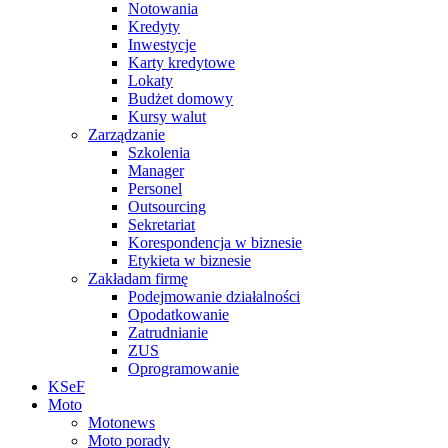
Notowania
Kredyty
Inwestycje
Karty kredytowe
Lokaty
Budżet domowy
Kursy walut
Zarządzanie
Szkolenia
Manager
Personel
Outsourcing
Sekretariat
Korespondencja w biznesie
Etykieta w biznesie
Zakładam firmę
Podejmowanie działalności
Opodatkowanie
Zatrudnianie
ZUS
Oprogramowanie
KSeF
Moto
Motonews
Moto porady