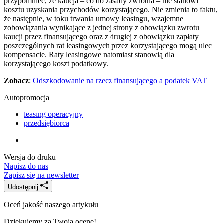
przypomnieć, że kaucja – co do zasady zwrotna – nie stanowi
kosztu uzyskania przychodów korzystającego. Nie zmienia to faktu,
że następnie, w toku trwania umowy leasingu, wzajemne
zobowiązania wynikające z jednej strony z obowiązku zwrotu
kaucji przez finansującego oraz z drugiej z obowiązku zapłaty
poszczególnych rat leasingowych przez korzystającego mogą ulec
kompensacie. Raty leasingowe natomiast stanowią dla
korzystającego koszt podatkowy.
Zobacz
:
Odszkodowanie na rzecz finansującego a podatek VAT
Autopromocja
leasing operacyjny
przedsiębiorca
Wersja do druku
Napisz do nas
Zapisz się na newsletter
Udostępnij
Oceń jakość naszego artykułu
Dziękujemy za Twoją ocenę!