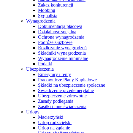
Zakaz konkurencji
Mobbing
Sygnalista
Wynagrodzenia
Dokumentacja płacowa
Działalność socjalna
Ochrona wynagrodzenia
Podróże służbowe
Rozliczanie wynagrodzeń
Składniki wynagrodzenia
Wynagrodzenie minimalne
Podatki
Ubezpieczenia
Emerytury i renty
Pracownicze Plany Kapitałowe
Składki na ubezpieczenie społeczne
Świadczenie przedemerytalne
Ubezpieczenie zdrowotne
Zasady podlegania
Zasiłki i inne świadczenia
Urlopy
Macierzyński
Urlop rodzicielski
Urlop na żądanie