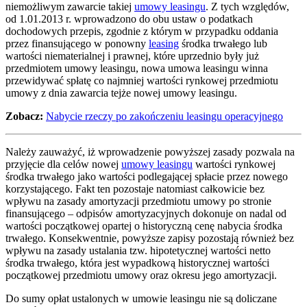
niemożliwym zawarcie takiej
umowy leasingu
. Z tych względów,
od 1.01.2013 r. wprowadzono do obu ustaw o podatkach
dochodowych przepis, zgodnie z którym w przypadku oddania
przez finansującego w ponowny
leasing
środka trwałego lub
wartości niematerialnej i prawnej, które uprzednio były już
przedmiotem umowy leasingu, nowa umowa leasingu winna
przewidywać spłatę co najmniej wartości rynkowej przedmiotu
umowy z dnia zawarcia tejże nowej umowy leasingu.
Zobacz:
Nabycie rzeczy po zakończeniu leasingu operacyjnego
Należy zauważyć, iż wprowadzenie powyższej zasady pozwala na
przyjęcie dla celów nowej
umowy leasingu
wartości rynkowej
środka trwałego jako wartości podlegającej spłacie przez nowego
korzystającego. Fakt ten pozostaje natomiast całkowicie bez
wpływu na zasady amortyzacji przedmiotu umowy po stronie
finansującego – odpisów amortyzacyjnych dokonuje on nadal od
wartości początkowej opartej o historyczną cenę nabycia środka
trwałego. Konsekwentnie, powyższe zapisy pozostają również bez
wpływu na zasady ustalania tzw. hipotetycznej wartości netto
środka trwałego, która jest wypadkową historycznej wartości
początkowej przedmiotu umowy oraz okresu jego amortyzacji.
Do sumy opłat ustalonych w umowie leasingu nie są doliczane