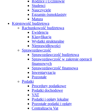
Rodzice i Uczniowie
Studenci
Nauczyciele
Egzamin ósmoklasisty
Matura
Księgowość budżetowa
Rachunkowość budżetowa
Ewidencja
Klasyfikacja
Wydatki strukturalne
Nieprawidłowości
Sprawozdawczość
Sprawozdawczość budżetowa
Sprawozdawczość w zakresie operacji
finansowych
Sprawozdawczość finansowa
Inwentaryzacja
Pozostałe
Podatki
Procedury podatkowe
Podatki dochodowe
VAT
Podatki i opłaty lokalne
Pozostałe podatki i opłaty
Centralizacja Vat