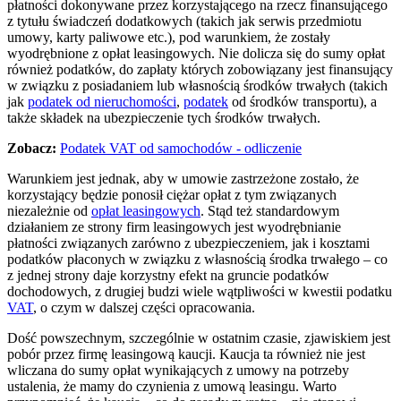
płatności dokonywane przez korzystającego na rzecz finansującego
z tytułu świadczeń dodatkowych (takich jak serwis przedmiotu
umowy, karty paliwowe etc.), pod warunkiem, że zostały
wyodrębnione z opłat leasingowych. Nie dolicza się do sumy opłat
również podatków, do zapłaty których zobowiązany jest finansujący
w związku z posiadaniem lub własnością środków trwałych (takich
jak
podatek od nieruchomości
,
podatek
od środków transportu), a
także składek na ubezpieczenie tych środków trwałych.
Zobacz:
Podatek VAT od samochodów - odliczenie
Warunkiem jest jednak, aby w umowie zastrzeżone zostało, że
korzystający będzie ponosił ciężar opłat z tym związanych
niezależnie od
opłat leasingowych
. Stąd też standardowym
działaniem ze strony firm leasingowych jest wyodrębnianie
płatności związanych zarówno z ubezpieczeniem, jak i kosztami
podatków płaconych w związku z własnością środka trwałego – co
z jednej strony daje korzystny efekt na gruncie podatków
dochodowych, z drugiej budzi wiele wątpliwości w kwestii podatku
VAT
, o czym w dalszej części opracowania.
Dość powszechnym, szczególnie w ostatnim czasie, zjawiskiem jest
pobór przez firmę leasingową kaucji. Kaucja ta również nie jest
wliczana do sumy opłat wynikających z umowy na potrzeby
ustalenia, że mamy do czynienia z umową leasingu. Warto