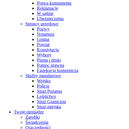
Prawa konsumenta
Reklamacje
W sądzie
Ubezpieczenia
Sprawy urzędowe
Pozwy
Notariusz
Gmina
Powiat
Konstytucja
Wybory
Pisma i druki
Pomoc prawna
Egzekucja komornicza
Służby mundurowe
Wojsko
Policja
Straż Pożarna
Leśnictwo
Straż Graniczna
Straż miejska
Twoje pieniądze
Zarobki
Świadczenia
Oszczędności