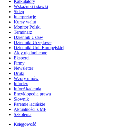
Kalkulatory
Wskaźniki i stawki
Sklep
Interpretacje
Kursy walut
Monitor Polski
Terminarz
Dziennik Ustaw
Dzienniki Urzędowe
Dzienniki Unii Europejskiej
Akty ujednolicone
Eksperci
Firmy
Newsletter
Druki
Wzory umów
Inforlex
InforAkademia
Encyklopedia prawa
Słownik
Paremie łacińskie
Aktualności z MF
Szkolenia
Księgowość