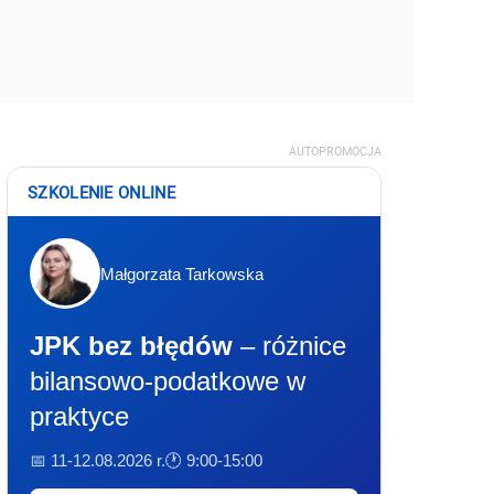
AUTOPROMOCJA
SZKOLENIE ONLINE
Małgorzata Tarkowska
JPK bez błędów
– różnice
bilansowo-podatkowe w
praktyce
📅 11-12.08.2026 r.
🕐 9:00-15:00