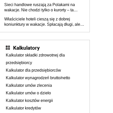
zakresie opakowań
Sieci handlowe ruszają za Polakami na
wakacje. Nie chodzi tylko o kurorty – ta
walka o portfele klientów dzieje się także
Właściciele hoteli cieszą się z dobrej
tam, gdzie wielu spędzi urlop po cichu
koniunktury w wakacje. Spłacają długi, ale
już martwią się, co będzie jesienią
Kalkulatory
Kalkulator składki zdrowotnej dla
przedsiębiorcy
Kalkulator dla przedsiębiorców
Kalkulator wynagrodzeń brutto/netto
Kalkulator umów zlecenia
Kalkulator umów o dzieło
Kalkulator kosztów energii
Kalkulator kredytów