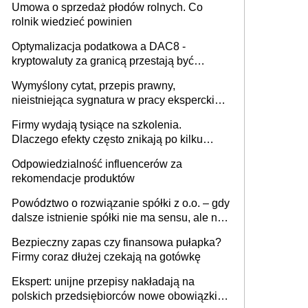
Umowa o sprzedaż płodów rolnych. Co
rolnik wiedzieć powinien
Optymalizacja podatkowa a DAC8 -
kryptowaluty za granicą przestają być
niewidoczne. I co dalej?
Wymyślony cytat, przepis prawny,
nieistniejąca sygnatura w pracy eksperckiej -
sam zakup ChatGPT to nie wdrożenie AI w
Firmy wydają tysiące na szkolenia.
firmie
Dlaczego efekty często znikają po kilku
tygodniach?
Odpowiedzialność influencerów za
rekomendacje produktów
Powództwo o rozwiązanie spółki z o.o. – gdy
dalsze istnienie spółki nie ma sensu, ale nie
wszyscy wspólnicy są tego zdania
Bezpieczny zapas czy finansowa pułapka?
Firmy coraz dłużej czekają na gotówkę
Ekspert: unijne przepisy nakładają na
polskich przedsiębiorców nowe obowiązki w