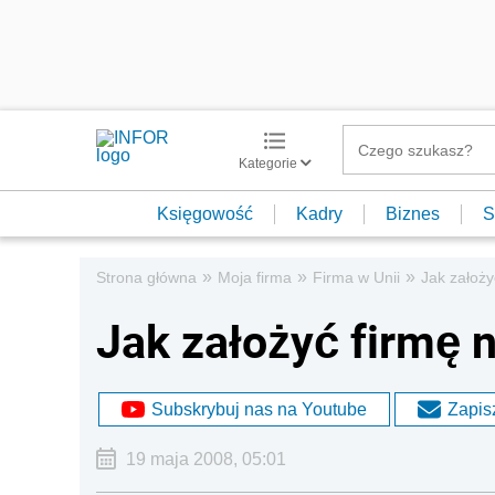
Kategorie
Księgowość
Kadry
Biznes
S
»
»
»
Strona główna
Moja firma
Firma w Unii
Jak założy
Jak założyć firmę n
Subskrybuj nas na Youtube
Zapisz
19 maja 2008, 05:01