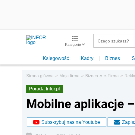
Kategorie
Księgowość
Kadry
Biznes
S
»
»
»
»
Strona główna
Moja firma
Biznes
e-Firma
Rekla
Porada Infor.pl
Mobilne aplikacje –
Subskrybuj nas na Youtube
Zapisz