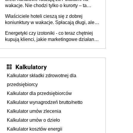
wakacje. Nie chodzi tylko o kurorty – ta
walka o portfele klientów dzieje się także
Właściciele hoteli cieszą się z dobrej
tam, gdzie wielu spędzi urlop po cichu
koniunktury w wakacje. Spłacają długi, ale
już martwią się, co będzie jesienią
Energetyki czy izotoniki - co teraz chętniej
kupują klienci, jakie marketingowe działania
podejmują sklepy
Kalkulatory
Kalkulator składki zdrowotnej dla
przedsiębiorcy
Kalkulator dla przedsiębiorców
Kalkulator wynagrodzeń brutto/netto
Kalkulator umów zlecenia
Kalkulator umów o dzieło
Kalkulator kosztów energii