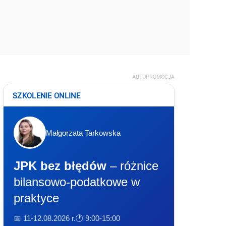
AUTOPROMOCJA
SZKOLENIE ONLINE
Małgorzata Tarkowska
JPK bez błędów
– różnice
bilansowo-podatkowe w
praktyce
📅 11-12.08.2026 r.
🕐 9:00-15:00