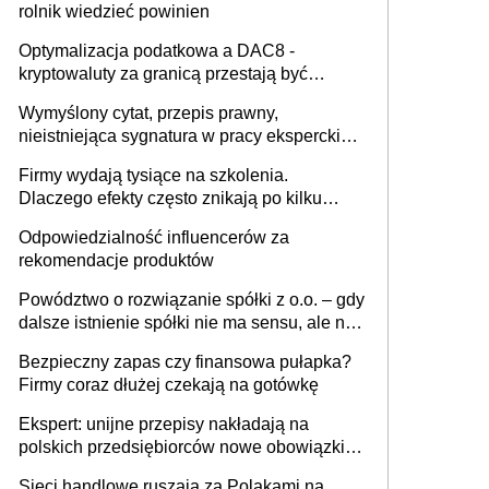
rolnik wiedzieć powinien
Optymalizacja podatkowa a DAC8 -
kryptowaluty za granicą przestają być
niewidoczne. I co dalej?
Wymyślony cytat, przepis prawny,
nieistniejąca sygnatura w pracy eksperckiej -
sam zakup ChatGPT to nie wdrożenie AI w
Firmy wydają tysiące na szkolenia.
firmie
Dlaczego efekty często znikają po kilku
tygodniach?
Odpowiedzialność influencerów za
rekomendacje produktów
Powództwo o rozwiązanie spółki z o.o. – gdy
dalsze istnienie spółki nie ma sensu, ale nie
wszyscy wspólnicy są tego zdania
Bezpieczny zapas czy finansowa pułapka?
Firmy coraz dłużej czekają na gotówkę
Ekspert: unijne przepisy nakładają na
polskich przedsiębiorców nowe obowiązki w
zakresie opakowań
Sieci handlowe ruszają za Polakami na