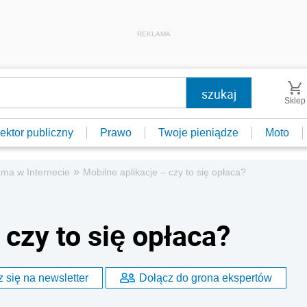
REKLAMA
Sklep
ektor publiczny
Prawo
Twoje pieniądze
Moto
»
ma w Internecie
Mobilne aplikacje – czy to się opłaca?
 czy to się opłaca?
 się na newsletter
Dołącz do grona ekspertów