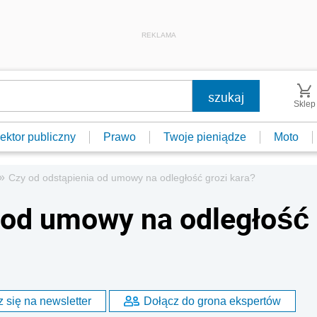
REKLAMA
Sklep
ektor publiczny
Prawo
Twoje pieniądze
Moto
»
Czy od odstąpienia od umowy na odległość grozi kara?
 od umowy na odległość
 się na newsletter
Dołącz do grona ekspertów