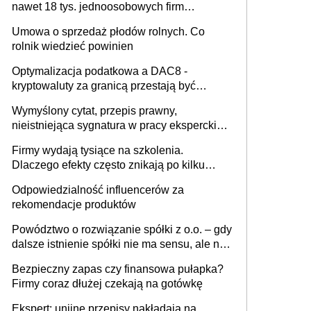
nawet 18 tys. jednoosobowych firm
miesięcznie
Umowa o sprzedaż płodów rolnych. Co
rolnik wiedzieć powinien
Optymalizacja podatkowa a DAC8 -
kryptowaluty za granicą przestają być
niewidoczne. I co dalej?
Wymyślony cytat, przepis prawny,
nieistniejąca sygnatura w pracy eksperckiej -
sam zakup ChatGPT to nie wdrożenie AI w
Firmy wydają tysiące na szkolenia.
firmie
Dlaczego efekty często znikają po kilku
tygodniach?
Odpowiedzialność influencerów za
rekomendacje produktów
Powództwo o rozwiązanie spółki z o.o. – gdy
dalsze istnienie spółki nie ma sensu, ale nie
wszyscy wspólnicy są tego zdania
Bezpieczny zapas czy finansowa pułapka?
Firmy coraz dłużej czekają na gotówkę
Ekspert: unijne przepisy nakładają na