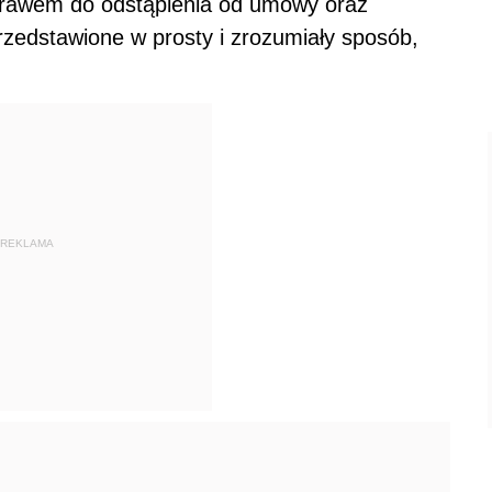
prawem do odstąpienia od umowy oraz
przedstawione w prosty i zrozumiały sposób,
REKLAMA