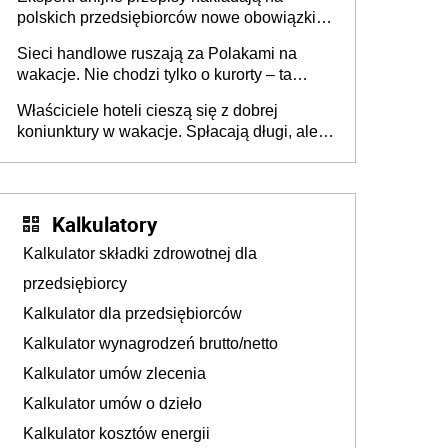
polskich przedsiębiorców nowe obowiązki w
zakresie opakowań
Sieci handlowe ruszają za Polakami na
wakacje. Nie chodzi tylko o kurorty – ta
walka o portfele klientów dzieje się także
Właściciele hoteli cieszą się z dobrej
tam, gdzie wielu spędzi urlop po cichu
koniunktury w wakacje. Spłacają długi, ale
już martwią się, co będzie jesienią
Kalkulatory
Kalkulator składki zdrowotnej dla
przedsiębiorcy
Kalkulator dla przedsiębiorców
Kalkulator wynagrodzeń brutto/netto
Kalkulator umów zlecenia
Kalkulator umów o dzieło
Kalkulator kosztów energii