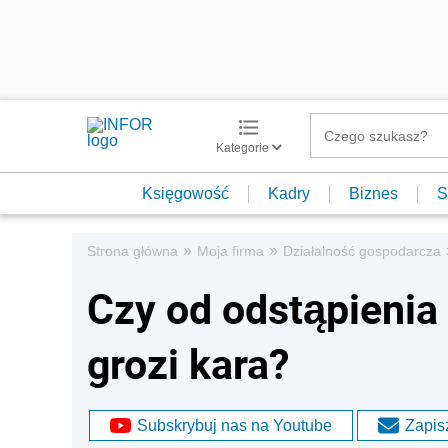
Kategorie
Księgowość
Kadry
Biznes
S
»
»
Strona główna
Moja firma
Działalność gospodarcza
Czy od odstąpienia
grozi kara?
Subskrybuj nas na Youtube
Zapisz