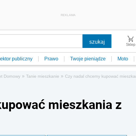
REKLAMA
Sklep
ektor publiczny
Prawo
Twoje pieniądze
Moto
»
»
et Domowy
Tanie mieszkanie
Czy nadal chcemy kupować mieszkan
kupować mieszkania z