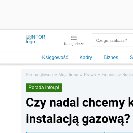
Kategorie
Księgowość
Kadry
Biznes
S
»
»
»
»
Strona główna
Moja firma
Prawo
Finanse
Budż
Porada Infor.pl
Czy nadal chcemy 
instalacją gazową?