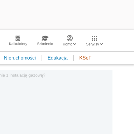
Kalkulatory
Szkolenia
Konto
Serwisy
Nieruchomości
Edukacja
KSeF
ia z instalacją gazową?