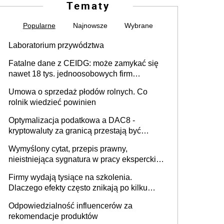
Tematy
Popularne
Najnowsze
Wybrane
Laboratorium przywództwa
Fatalne dane z CEIDG: może zamykać się
nawet 18 tys. jednoosobowych firm
miesięcznie
Umowa o sprzedaż płodów rolnych. Co
rolnik wiedzieć powinien
Optymalizacja podatkowa a DAC8 -
kryptowaluty za granicą przestają być
niewidoczne. I co dalej?
Wymyślony cytat, przepis prawny,
nieistniejąca sygnatura w pracy eksperckiej -
sam zakup ChatGPT to nie wdrożenie AI w
Firmy wydają tysiące na szkolenia.
firmie
Dlaczego efekty często znikają po kilku
tygodniach?
Odpowiedzialność influencerów za
rekomendacje produktów