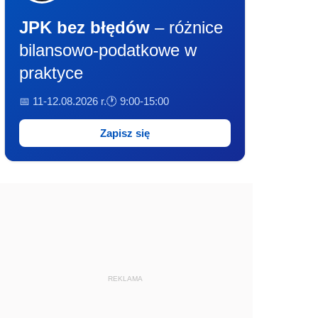
JPK bez błędów
– różnice
bilansowo-podatkowe w
praktyce
📅 11-12.08.2026 r.
🕐 9:00-15:00
Zapisz się
REKLAMA