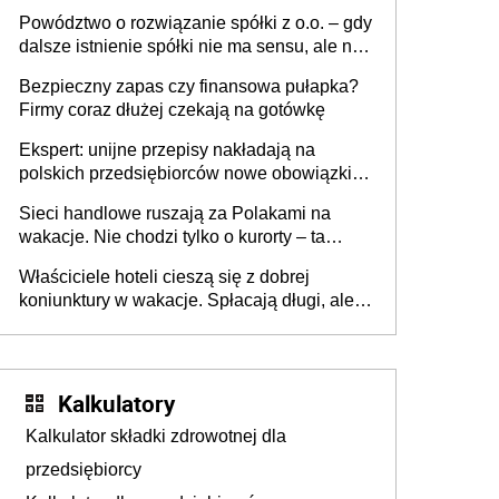
Powództwo o rozwiązanie spółki z o.o. – gdy
dalsze istnienie spółki nie ma sensu, ale nie
wszyscy wspólnicy są tego zdania
Bezpieczny zapas czy finansowa pułapka?
Firmy coraz dłużej czekają na gotówkę
Ekspert: unijne przepisy nakładają na
polskich przedsiębiorców nowe obowiązki w
zakresie opakowań
Sieci handlowe ruszają za Polakami na
wakacje. Nie chodzi tylko o kurorty – ta
walka o portfele klientów dzieje się także
Właściciele hoteli cieszą się z dobrej
tam, gdzie wielu spędzi urlop po cichu
koniunktury w wakacje. Spłacają długi, ale
już martwią się, co będzie jesienią
Kalkulatory
Kalkulator składki zdrowotnej dla
przedsiębiorcy