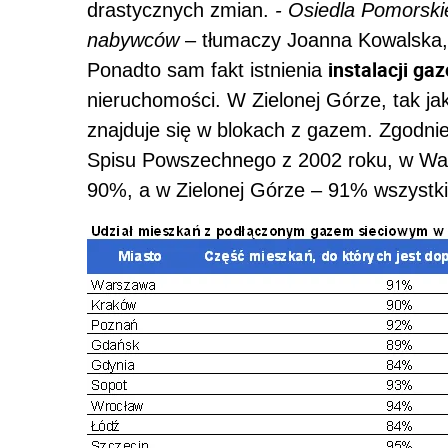
drastycznych zmian.
- Osiedla Pomorskie
nabywców
– tłumaczy Joanna Kowalska,
instalacji ga
Ponadto sam fakt istnienia
nieruchomości. W Zielonej Górze, tak ja
znajduje się w blokach z gazem. Zgodni
Spisu Powszechnego z 2002 roku, w War
90%, a w Zielonej Górze – 91% wszystk