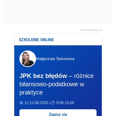
AUTOPROMOCJA
SZKOLENIE ONLINE
Małgorzata Tarkowska
JPK bez błędów
– różnice
bilansowo-podatkowe w
praktyce
📅 11-12.08.2026 r.
🕐 9:00-15:00
Zapisz się