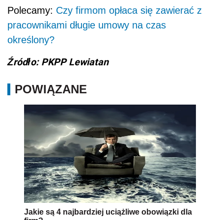
Polecamy:
Czy firmom opłaca się zawierać z
pracownikami długie umowy na czas
określony?
Źródło: PKPP Lewiatan
POWIĄZANE
Jakie są 4 najbardziej uciążliwe obowiązki dla