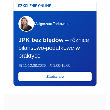
SZKOLENIE ONLINE
Małgorzata Tarkowska
JPK bez błędów
– różnice
bilansowo-podatkowe w
praktyce
📅 11-12.08.2026 r.
🕐 9:00-15:00
Zapisz się