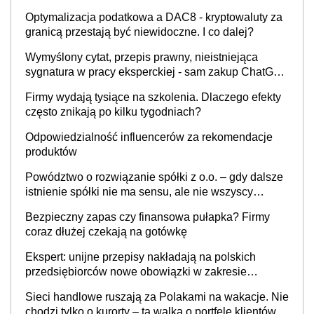
Optymalizacja podatkowa a DAC8 - kryptowaluty za
granicą przestają być niewidoczne. I co dalej?
Wymyślony cytat, przepis prawny, nieistniejąca
sygnatura w pracy eksperckiej - sam zakup ChatGPT
to nie wdrożenie AI w firmie
Firmy wydają tysiące na szkolenia. Dlaczego efekty
często znikają po kilku tygodniach?
Odpowiedzialność influencerów za rekomendacje
produktów
Powództwo o rozwiązanie spółki z o.o. – gdy dalsze
istnienie spółki nie ma sensu, ale nie wszyscy
wspólnicy są tego zdania
Bezpieczny zapas czy finansowa pułapka? Firmy
coraz dłużej czekają na gotówkę
Ekspert: unijne przepisy nakładają na polskich
przedsiębiorców nowe obowiązki w zakresie
opakowań
Sieci handlowe ruszają za Polakami na wakacje. Nie
chodzi tylko o kurorty – ta walka o portfele klientów