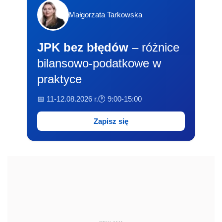
Małgorzata Tarkowska
JPK bez błędów
– różnice
bilansowo-podatkowe w
praktyce
📅 11-12.08.2026 r.
🕐 9:00-15:00
Zapisz się