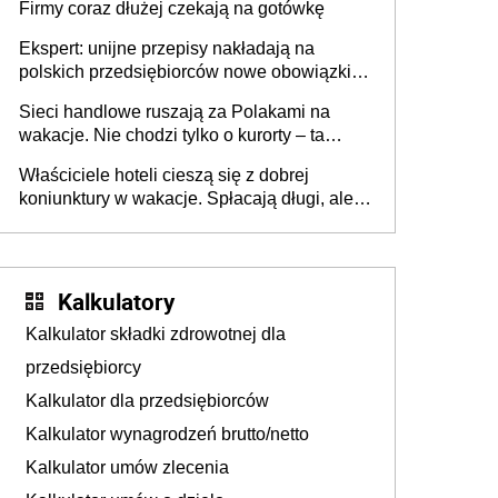
Firmy coraz dłużej czekają na gotówkę
Ekspert: unijne przepisy nakładają na
polskich przedsiębiorców nowe obowiązki w
zakresie opakowań
Sieci handlowe ruszają za Polakami na
wakacje. Nie chodzi tylko o kurorty – ta
walka o portfele klientów dzieje się także
Właściciele hoteli cieszą się z dobrej
tam, gdzie wielu spędzi urlop po cichu
koniunktury w wakacje. Spłacają długi, ale
już martwią się, co będzie jesienią
Kalkulatory
Kalkulator składki zdrowotnej dla
przedsiębiorcy
Kalkulator dla przedsiębiorców
Kalkulator wynagrodzeń brutto/netto
Kalkulator umów zlecenia