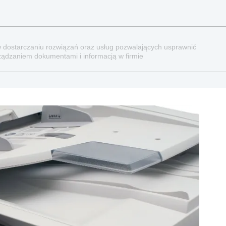
ę w dostarczaniu rozwiązań oraz usług pozwalających usprawnić
ądzaniem dokumentami i informacją w firmie