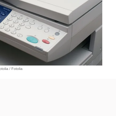
tolia
/
Fotolia