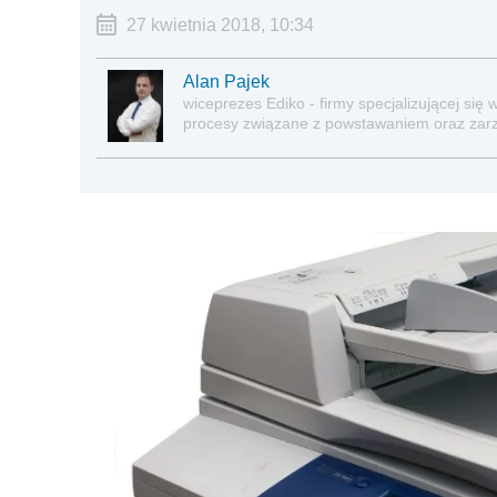
27 kwietnia 2018, 10:34
Alan Pajek
wiceprezes Ediko - firmy specjalizującej si
procesy związane z powstawaniem oraz zarz