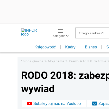
Kategorie
Księgowość
Kadry
Biznes
S
»
»
»
Strona główna
Moja firma
Prawo
RODO w firmie
RODO 2018: zabezpi
wywiad
Subskrybuj nas na Youtube
Zapisz