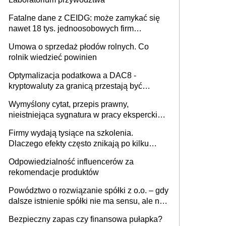
Fatalne dane z CEIDG: może zamykać się
nawet 18 tys. jednoosobowych firm
miesięcznie
Umowa o sprzedaż płodów rolnych. Co
rolnik wiedzieć powinien
Optymalizacja podatkowa a DAC8 -
kryptowaluty za granicą przestają być
niewidoczne. I co dalej?
Wymyślony cytat, przepis prawny,
nieistniejąca sygnatura w pracy eksperckiej -
sam zakup ChatGPT to nie wdrożenie AI w
Firmy wydają tysiące na szkolenia.
firmie
Dlaczego efekty często znikają po kilku
tygodniach?
Odpowiedzialność influencerów za
rekomendacje produktów
Powództwo o rozwiązanie spółki z o.o. – gdy
dalsze istnienie spółki nie ma sensu, ale nie
wszyscy wspólnicy są tego zdania
Bezpieczny zapas czy finansowa pułapka?