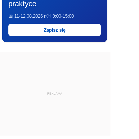
praktyce
📅 11-12.08.2026 r.
🕐 9:00-15:00
Zapisz się
REKLAMA