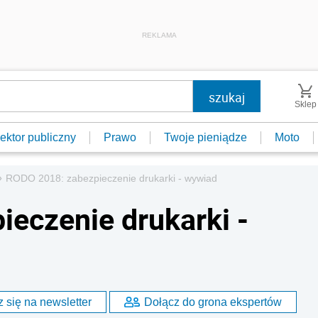
REKLAMA
Sklep
ektor publiczny
Prawo
Twoje pieniądze
Moto
»
RODO 2018: zabezpieczenie drukarki - wywiad
eczenie drukarki -
 się na newsletter
Dołącz do grona ekspertów