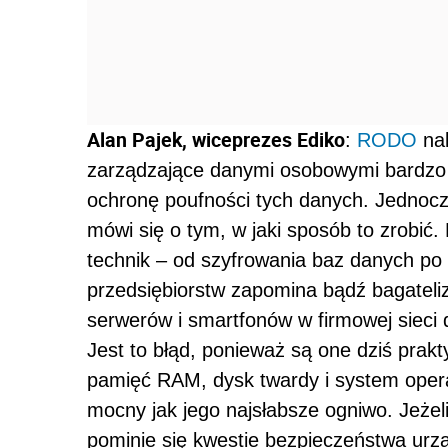
Alan Pajek, wiceprezes Ediko
:
RODO
nak
zarządzające danymi osobowymi bardzo r
ochronę poufności tych danych. Jednoc
mówi się o tym, w jaki sposób to zrobić. 
technik – od szyfrowania baz danych po 
przedsiębiorstw zapomina bądź bagateli
serwerów i smartfonów w firmowej sieci d
Jest to błąd, ponieważ są one dziś prak
pamięć RAM, dysk twardy i system opera
mocny jak jego najsłabsze ogniwo. Jeże
pominie się kwestie bezpieczeństwa urz