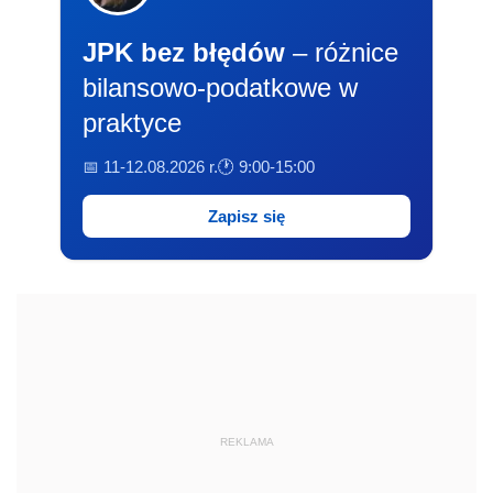
JPK bez błędów
– różnice
bilansowo-podatkowe w
praktyce
📅 11-12.08.2026 r.
🕐 9:00-15:00
Zapisz się
REKLAMA