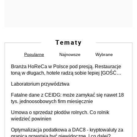
Tematy
Popularne
Najnowsze
Wybrane
Branża HoReCa w Polsce pod presją. Restauracje
toną w długach, hotele radzą sobie lepiej [GOŚĆ
INFOR.PL]
Laboratorium przywództwa
Fatalne dane z CEIDG: może zamykać się nawet 18
tys. jednoosobowych firm miesięcznie
Umowa o sprzedaż płodów rolnych. Co rolnik
wiedzieć powinien
Optymalizacja podatkowa a DAC8 - kryptowaluty za
granicą przestają być niewidoczne. I co dalej?