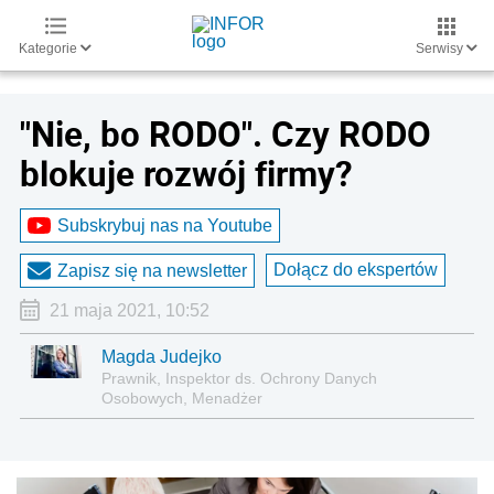
Kategorie
Serwisy
"Nie, bo RODO". Czy RODO
blokuje rozwój firmy?
Subskrybuj nas na Youtube
Dołącz do ekspertów
Zapisz się na newsletter
21 maja 2021, 10:52
Magda Judejko
Prawnik, Inspektor ds. Ochrony Danych
Osobowych, Menadżer