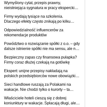
Wymyślony cytat, przepis prawny,
nieistniejąca sygnatura w pracy eksperckiej -
sam zakup ChatGPT to nie wdrożenie AI w
Firmy wydają tysiące na szkolenia.
firmie
Dlaczego efekty często znikają po kilku
tygodniach?
Odpowiedzialność influencerów za
rekomendacje produktów
Powództwo o rozwiązanie spółki z o.o. – gdy
dalsze istnienie spółki nie ma sensu, ale nie
wszyscy wspólnicy są tego zdania
Bezpieczny zapas czy finansowa pułapka?
Firmy coraz dłużej czekają na gotówkę
Ekspert: unijne przepisy nakładają na
polskich przedsiębiorców nowe obowiązki w
zakresie opakowań
Sieci handlowe ruszają za Polakami na
wakacje. Nie chodzi tylko o kurorty – ta
walka o portfele klientów dzieje się także
Właściciele hoteli cieszą się z dobrej
tam, gdzie wielu spędzi urlop po cichu
koniunktury w wakacje. Spłacają długi, ale