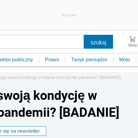
REKLAMA
Sklep
ektor publiczny
Prawo
Twoje pieniądze
Moto
ają swoją kondycję w trakcie trzeciej fali pandemii? [BADANIE]
 swoją kondycję w
li pandemii? [BADANIE]
 się na newsletter