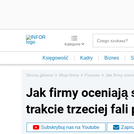
Kategorie
Księgowość
Kadry
Biznes
S
»
»
»
Strona główna
Moja firma
Finanse
Jak firmy oceni
Jak firmy oceniają
trakcie trzeciej fa
Subskrybuj nas na Youtube
Zapisz