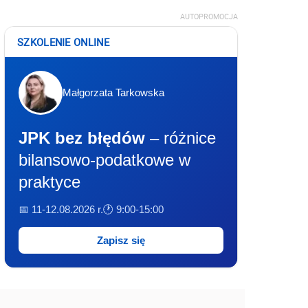
AUTOPROMOCJA
SZKOLENIE ONLINE
Małgorzata Tarkowska
JPK bez błędów
– różnice
bilansowo-podatkowe w
praktyce
📅 11-12.08.2026 r.
🕐 9:00-15:00
Zapisz się