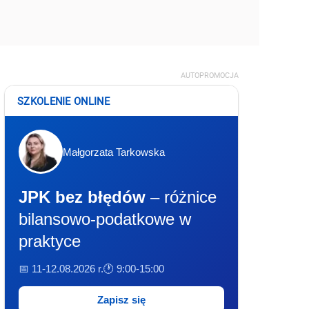
AUTOPROMOCJA
SZKOLENIE ONLINE
Małgorzata Tarkowska
JPK bez błędów
– różnice
bilansowo-podatkowe w
praktyce
📅 11-12.08.2026 r.
🕐 9:00-15:00
Zapisz się