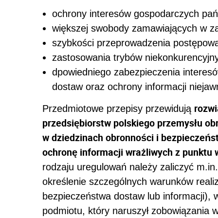
ochrony interesów gospodarczych pań
większej swobody zamawiających w za
szybkości przeprowadzenia postępowa
zastosowania trybów niekonkurencyjn
dpowiedniego zabezpieczenia interes
dostaw oraz ochrony informacji niejaw
rozwi
Przedmiotowe przepisy przewidują
przedsiębiorstw polskiego przemysłu ob
w dziedzinach obronności i bezpieczeńs
ochronę informacji wrażliwych z punktu
rodzaju uregulowań należy zaliczyć m.i
określenie szczególnych warunków reali
bezpieczeństwa dostaw lub informacji), 
podmiotu, który naruszył zobowiązania 