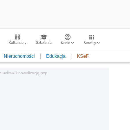
Kalkulatory
Szkolenia
Konto
Serwisy
Nieruchomości
Edukacja
KSeF
 uchwalił nowelizację pzp