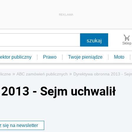
REKLAMA
Sklep
ektor publiczny
Prawo
Twoje pieniądze
Moto
»
»
liczne
ABC zamówień publicznych
Dyrektywa obronna 2013 - Sejm
2013 - Sejm uchwalił
 się na newsletter