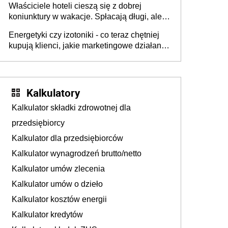
Właściciele hoteli cieszą się z dobrej
tam, gdzie wielu spędzi urlop po cichu
koniunktury w wakacje. Spłacają długi, ale
już martwią się, co będzie jesienią
Energetyki czy izotoniki - co teraz chętniej
kupują klienci, jakie marketingowe działania
podejmują sklepy
Kalkulatory
Kalkulator składki zdrowotnej dla
przedsiębiorcy
Kalkulator dla przedsiębiorców
Kalkulator wynagrodzeń brutto/netto
Kalkulator umów zlecenia
Kalkulator umów o dzieło
Kalkulator kosztów energii
Kalkulator kredytów