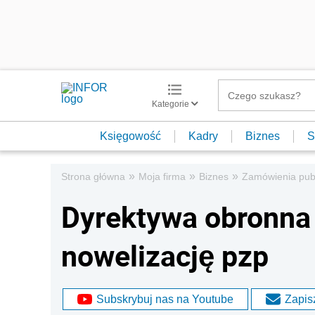
Kategorie
Księgowość
Kadry
Biznes
S
»
»
»
Strona główna
Moja firma
Biznes
Zamówienia pub
Dyrektywa obronna 
nowelizację pzp
Subskrybuj nas na Youtube
Zapisz