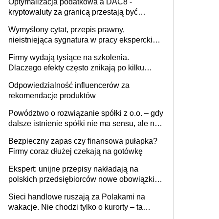
Optymalizacja podatkowa a DAC8 -
kryptowaluty za granicą przestają być
niewidoczne. I co dalej?
Wymyślony cytat, przepis prawny,
nieistniejąca sygnatura w pracy eksperckiej -
sam zakup ChatGPT to nie wdrożenie AI w
Firmy wydają tysiące na szkolenia.
firmie
Dlaczego efekty często znikają po kilku
tygodniach?
Odpowiedzialność influencerów za
rekomendacje produktów
Powództwo o rozwiązanie spółki z o.o. – gdy
dalsze istnienie spółki nie ma sensu, ale nie
wszyscy wspólnicy są tego zdania
Bezpieczny zapas czy finansowa pułapka?
Firmy coraz dłużej czekają na gotówkę
Ekspert: unijne przepisy nakładają na
polskich przedsiębiorców nowe obowiązki w
zakresie opakowań
Sieci handlowe ruszają za Polakami na
wakacje. Nie chodzi tylko o kurorty – ta
walka o portfele klientów dzieje się także