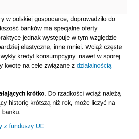
ury w polskiej gospodarce, doprowadziło do
ększość banków ma specjalne oferty
praktyce jednak występuje w tym względzie
ardziej elastyczne, inne mniej. Wciąż częste
ć zwykły kredyt konsumpcyjny, nawet w sporej
by kwotę na cele związane z
działalnością
ałających krótko
. Do rzadkości wciąż należą
y historię krótszą niż rok, może liczyć na
y banku.
y z funduszy UE