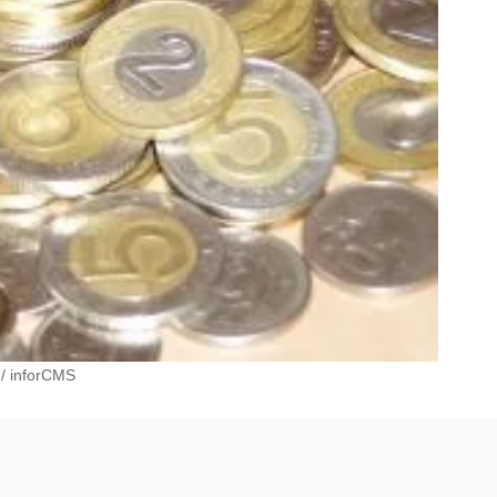
/
inforCMS