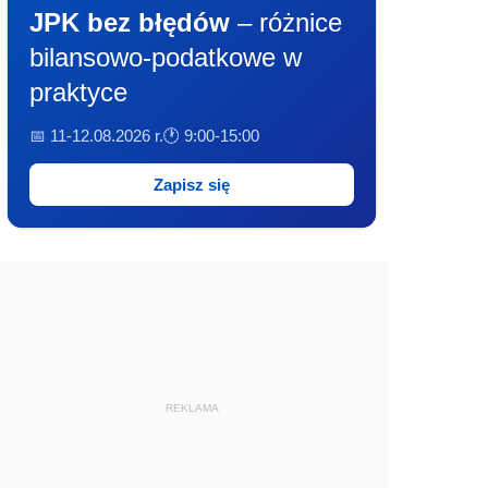
JPK bez błędów
– różnice
bilansowo-podatkowe w
praktyce
📅 11-12.08.2026 r.
🕐 9:00-15:00
Zapisz się
REKLAMA