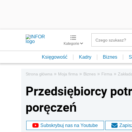
Kategorie
Księgowość
Kadry
Biznes
S
»
»
»
»
Strona główna
Moja firma
Biznes
Firma
Zakład
Przedsiębiorcy potr
poręczeń
Subskrybuj nas na Youtube
Zapisz