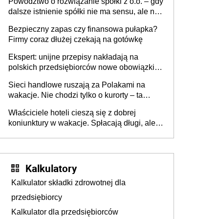
Powództwo o rozwiązanie spółki z o.o. – gdy
dalsze istnienie spółki nie ma sensu, ale nie
wszyscy wspólnicy są tego zdania
Bezpieczny zapas czy finansowa pułapka?
Firmy coraz dłużej czekają na gotówkę
Ekspert: unijne przepisy nakładają na
polskich przedsiębiorców nowe obowiązki w
zakresie opakowań
Sieci handlowe ruszają za Polakami na
wakacje. Nie chodzi tylko o kurorty – ta
walka o portfele klientów dzieje się także
Właściciele hoteli cieszą się z dobrej
tam, gdzie wielu spędzi urlop po cichu
koniunktury w wakacje. Spłacają długi, ale
już martwią się, co będzie jesienią
Kalkulatory
Kalkulator składki zdrowotnej dla
przedsiębiorcy
Kalkulator dla przedsiębiorców