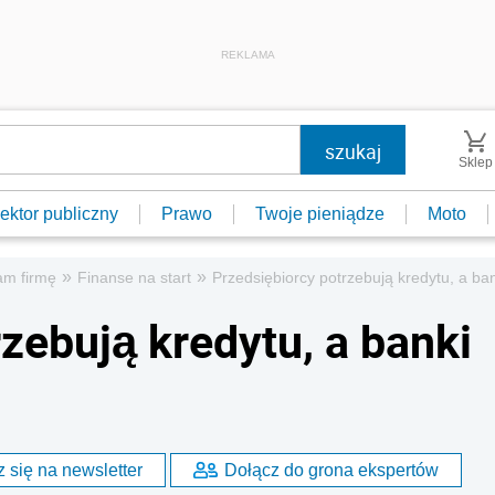
REKLAMA
Sklep
ektor publiczny
Prawo
Twoje pieniądze
Moto
»
»
am firmę
Finanse na start
Przedsiębiorcy potrzebują kredytu, a ba
zebują kredytu, a banki
 się na newsletter
Dołącz do grona ekspertów