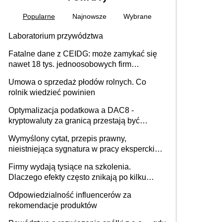
Popularne
Najnowsze
Wybrane
Laboratorium przywództwa
Fatalne dane z CEIDG: może zamykać się
nawet 18 tys. jednoosobowych firm
miesięcznie
Umowa o sprzedaż płodów rolnych. Co
rolnik wiedzieć powinien
Optymalizacja podatkowa a DAC8 -
kryptowaluty za granicą przestają być
niewidoczne. I co dalej?
Wymyślony cytat, przepis prawny,
nieistniejąca sygnatura w pracy eksperckiej -
sam zakup ChatGPT to nie wdrożenie AI w
Firmy wydają tysiące na szkolenia.
firmie
Dlaczego efekty często znikają po kilku
tygodniach?
Odpowiedzialność influencerów za
rekomendacje produktów