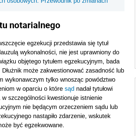
h osobowych. Przewodnik po zmianach
tu notarialnego
zczęcie egzekucji przedstawia się tytuł
lauzulą wykonalności, nie jest uprawniony do
wiązku objętego tytułem egzekucyjnym, bada
y. Dłużnik może zakwestionować zasadność lub
em wykonawczym tylko wnosząc powództwo
zeniom w oparciu o które
sąd
nadał tytułowi
w szczególności kwestionuje istnienie
ucyjnym nie będącym orzeczeniem sądu lub
gzekucyjnego nastąpiło zdarzenie, wskutek
 może być egzekwowane.