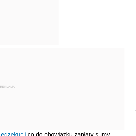
REKLAMA
m
egzekucji
co do obowiązku zapłaty sumy