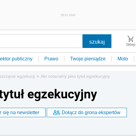
REKLAMA
Sklep
ektor publiczny
Prawo
Twoje pieniądze
Moto
»
zczęcie egzekucji
Akt notarialny jako tytuł egzekucyjny
 tytuł egzekucyjny
 się na newsletter
Dołącz do grona ekspertów