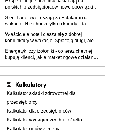
Ekspert: unijne przepisy nakładają na
polskich przedsiębiorców nowe obowiązki w
zakresie opakowań
Sieci handlowe ruszają za Polakami na
wakacje. Nie chodzi tylko o kurorty – ta
walka o portfele klientów dzieje się także
Właściciele hoteli cieszą się z dobrej
tam, gdzie wielu spędzi urlop po cichu
koniunktury w wakacje. Spłacają długi, ale
już martwią się, co będzie jesienią
Energetyki czy izotoniki - co teraz chętniej
kupują klienci, jakie marketingowe działania
podejmują sklepy
Kalkulatory
Kalkulator składki zdrowotnej dla
przedsiębiorcy
Kalkulator dla przedsiębiorców
Kalkulator wynagrodzeń brutto/netto
Kalkulator umów zlecenia