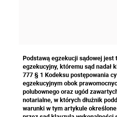
Podstawą egzekucji sądowej jest t
egzekucyjny, któremu sąd nadał k
777 § 1 Kodeksu postępowania cyw
egzekucyjnym obok prawomocnyc
polubownego oraz ugód zawartych
notarialne, w których dłużnik podd
warunki w tym artykule określon
przez sąd klauzula wykonalności s