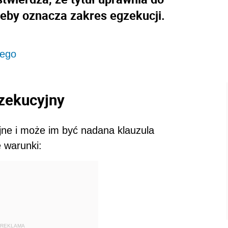
zeby oznacza zakres egzekucji.
nego
gzekucyjny
yjne i może im być nadana klauzula
e warunki:
REKLAMA