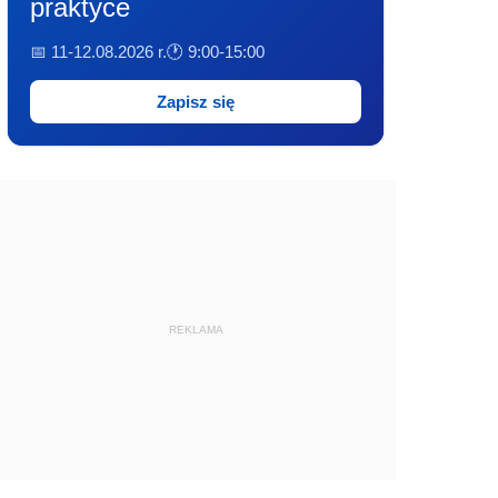
praktyce
📅 11-12.08.2026 r.
🕐 9:00-15:00
Zapisz się
REKLAMA