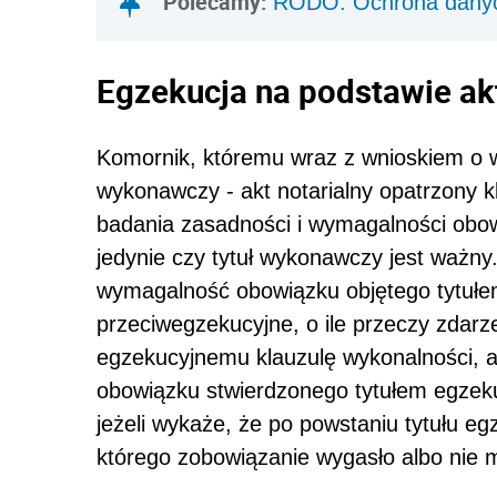
Polecamy:
RODO. Ochrona danyc
Egzekucja na podstawie ak
Komornik, któremu wraz z wnioskiem o ws
wykonawczy - akt notarialny opatrzony k
badania zasadności i wymagalności obo
jedynie czy tytuł wykonawczy jest ważn
wymagalność obowiązku objętego tytuł
przeciwegzekucyjne, o ile przeczy zdar
egzekucyjnemu klauzulę wykonalności, a 
obowiązku stwierdzonego tytułem egzek
jeżeli wykaże, że po powstaniu tytułu e
którego zobowiązanie wygasło albo nie