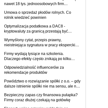
nawet 18 tys. jednoosobowych firm
miesięcznie
Umowa o sprzedaż płodów rolnych. Co
rolnik wiedzieć powinien
Optymalizacja podatkowa a DAC8 -
kryptowaluty za granicą przestają być
niewidoczne. I co dalej?
Wymyślony cytat, przepis prawny,
nieistniejąca sygnatura w pracy eksperckiej -
sam zakup ChatGPT to nie wdrożenie AI w
Firmy wydają tysiące na szkolenia.
firmie
Dlaczego efekty często znikają po kilku
tygodniach?
Odpowiedzialność influencerów za
rekomendacje produktów
Powództwo o rozwiązanie spółki z o.o. – gdy
dalsze istnienie spółki nie ma sensu, ale nie
wszyscy wspólnicy są tego zdania
Bezpieczny zapas czy finansowa pułapka?
Firmy coraz dłużej czekają na gotówkę