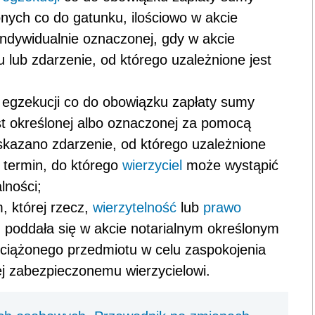
nych co do gatunku, ilościowo w akcie
indywidualnie oznaczonej, gdy w akcie
lub zdarzenie, od którego uzależnione jest
m egzekucji co do obowiązku zapłaty sumy
st określonej albo oznaczonej za pomocą
wskazano zdarzenie, od którego uzależnione
 termin, do którego
wierzyciel
może wystąpić
lności;
, której rzecz,
wierzytelność
lub
prawo
, poddała się w akcie notarialnym określonym
obciążonego przedmiotu w celu zaspokojenia
cej zabezpieczonemu wierzycielowi.