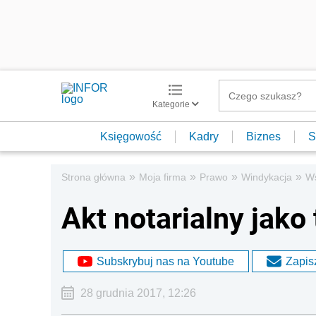
Kategorie
Księgowość
Kadry
Biznes
S
»
»
»
»
Strona główna
Moja firma
Prawo
Windykacja
Ws
Akt notarialny jako
Subskrybuj nas na Youtube
Zapisz
28 grudnia 2017, 12:26