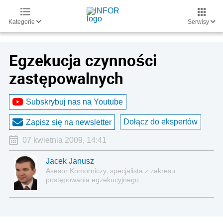
Kategorie
Serwisy
Egzekucja czynności
zastępowalnych
Subskrybuj nas na Youtube
Dołącz do ekspertów
Zapisz się na newsletter
07 kwietnia 2009, 14:41
Jacek Janusz
Asesor Komorniczy, specjalista z zakresu
postępowania egzekucyjnego