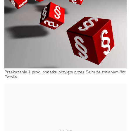
Przekazanie 1 proc. podatku przyjęte przez Sejm ze zmianami/fot.
Fotolia