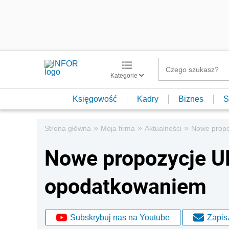
Kategorie
Księgowość
Kadry
Biznes
S
»
»
»
Strona główna
Moja firma
Aktualności
Nowe propo
Nowe propozycje U
opodatkowaniem
Subskrybuj nas na Youtube
Zapisz