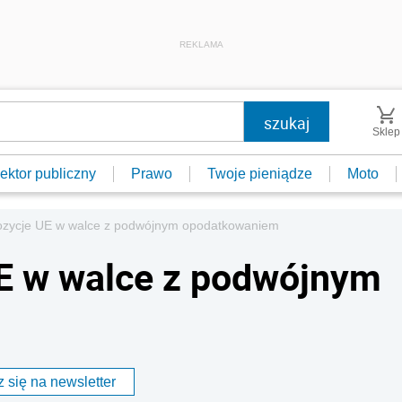
REKLAMA
Sklep
ektor publiczny
Prawo
Twoje pieniądze
Moto
zycje UE w walce z podwójnym opodatkowaniem
E w walce z podwójnym
 się na newsletter