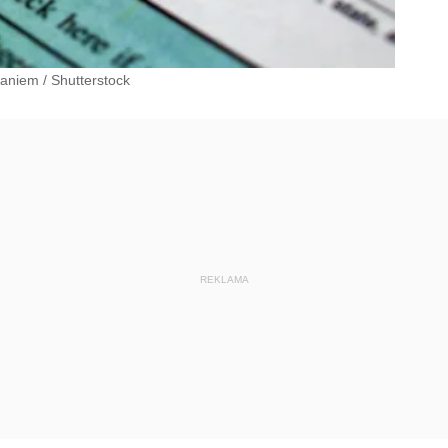
waniem
/
Shutterstock