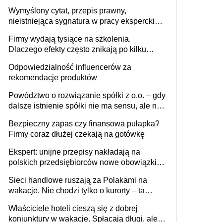
niewidoczne. I co dalej?
Wymyślony cytat, przepis prawny,
nieistniejąca sygnatura w pracy eksperckiej -
sam zakup ChatGPT to nie wdrożenie AI w
Firmy wydają tysiące na szkolenia.
firmie
Dlaczego efekty często znikają po kilku
tygodniach?
Odpowiedzialność influencerów za
rekomendacje produktów
Powództwo o rozwiązanie spółki z o.o. – gdy
dalsze istnienie spółki nie ma sensu, ale nie
wszyscy wspólnicy są tego zdania
Bezpieczny zapas czy finansowa pułapka?
Firmy coraz dłużej czekają na gotówkę
Ekspert: unijne przepisy nakładają na
polskich przedsiębiorców nowe obowiązki w
zakresie opakowań
Sieci handlowe ruszają za Polakami na
wakacje. Nie chodzi tylko o kurorty – ta
walka o portfele klientów dzieje się także
Właściciele hoteli cieszą się z dobrej
tam, gdzie wielu spędzi urlop po cichu
koniunktury w wakacje. Spłacają długi, ale