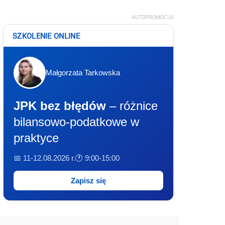
AUTOPROMOCJA
SZKOLENIE ONLINE
Małgorzata Tarkowska
JPK bez błędów
– różnice
bilansowo-podatkowe w
praktyce
📅 11-12.08.2026 r.
🕐 9:00-15:00
Zapisz się