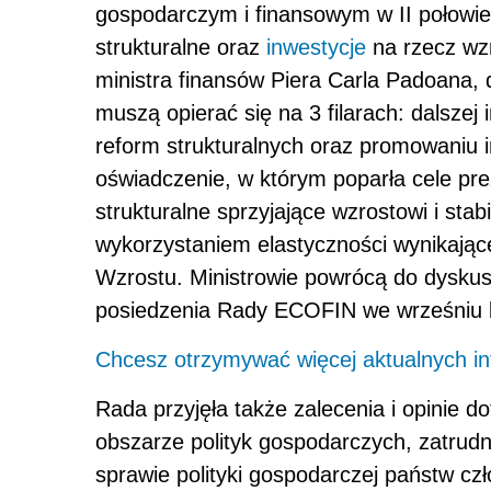
gospodarczym i finansowym w II połowie
strukturalne oraz
inwestycje
na rzecz wzr
ministra finansów Piera Carla Padoana, 
muszą opierać się na 3 filarach: dalszej 
reform strukturalnych oraz promowaniu 
oświadczenie, w którym poparła cele prez
strukturalne sprzyjające wzrostowi i stab
wykorzystaniem elastyczności wynikające
Wzrostu. Ministrowie powrócą do dyskusj
posiedzenia Rady ECOFIN we wrześniu b
Chcesz otrzymywać więcej aktualnych inf
Rada przyjęła także zalecenia i opinie 
obszarze polityk gospodarczych, zatrudni
sprawie polityki gospodarczej państw cz