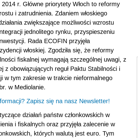
 2014 r. Główne priorytety Włoch to reformy
ostu i zatrudnienia. Zdaniem włoskiego
działania zwiększające możliwości wzrostu
integracji jednolitego rynku, przyspieszeniu
inwestycji. Rada ECOFIN przyjęła
ydencji włoskiej. Zgodziła się, że reformy
ilności fiskalnej wymagają szczególnej uwagi, z
j z obowiązujących reguł Paktu Stabilności i
i w tym zakresie w trakcie nieformalnego
r. w Mediolanie.
ormacji? Zapisz się na nasz Newsletter!
dotyczące działań państw członkowskich w
enia i fiskalnych oraz przyjęła zalecenie w
łonkowskich, których walutą jest euro. Tym