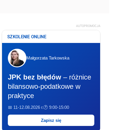
AUTOPROMOCJA
SZKOLENIE ONLINE
Małgorzata Tarkowska
JPK bez błędów
– różnice
bilansowo-podatkowe w
praktyce
📅 11-12.08.2026 r.
🕐 9:00-15:00
Zapisz się