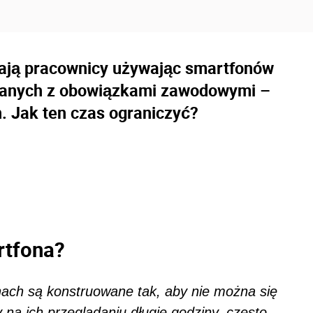
zają pracownicy używając smartfonów
ązanych z obowiązkami zawodowymi –
. Jak ten czas ograniczyć?
rtfona?
nach są konstruowane tak, aby nie można się
na ich przeglądaniu długie godziny, często