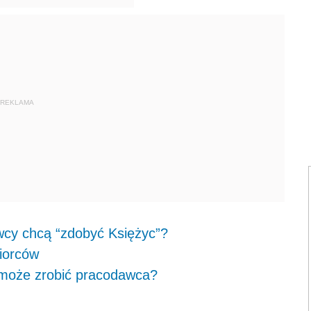
REKLAMA
wcy chcą “zdobyć Księżyc”?
biorców
o może zrobić pracodawca?