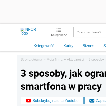
Kategorie
Księgowość
Kadry
Biznes
S
»
»
»
Strona główna
Moja firma
Aktualności
3 sposoby, 
3 sposoby, jak ogr
smartfona w pracy
Subskrybuj nas na Youtube
Zapisz