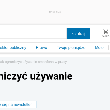
REKLAMA
Sklep
ektor publiczny
Prawo
Twoje pieniądze
Moto
jak ograniczyć używanie smartfona w pracy
aniczyć używanie
 się na newsletter