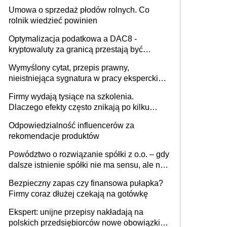
miesięcznie
Umowa o sprzedaż płodów rolnych. Co
rolnik wiedzieć powinien
Optymalizacja podatkowa a DAC8 -
kryptowaluty za granicą przestają być
niewidoczne. I co dalej?
Wymyślony cytat, przepis prawny,
nieistniejąca sygnatura w pracy eksperckiej -
sam zakup ChatGPT to nie wdrożenie AI w
Firmy wydają tysiące na szkolenia.
firmie
Dlaczego efekty często znikają po kilku
tygodniach?
Odpowiedzialność influencerów za
rekomendacje produktów
Powództwo o rozwiązanie spółki z o.o. – gdy
dalsze istnienie spółki nie ma sensu, ale nie
wszyscy wspólnicy są tego zdania
Bezpieczny zapas czy finansowa pułapka?
Firmy coraz dłużej czekają na gotówkę
Ekspert: unijne przepisy nakładają na
polskich przedsiębiorców nowe obowiązki w