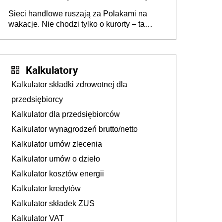
zakresie opakowań
Sieci handlowe ruszają za Polakami na
wakacje. Nie chodzi tylko o kurorty – ta
walka o portfele klientów dzieje się także
tam, gdzie wielu spędzi urlop po cichu
Kalkulatory
Kalkulator składki zdrowotnej dla
przedsiębiorcy
Kalkulator dla przedsiębiorców
Kalkulator wynagrodzeń brutto/netto
Kalkulator umów zlecenia
Kalkulator umów o dzieło
Kalkulator kosztów energii
Kalkulator kredytów
Kalkulator składek ZUS
Kalkulator VAT