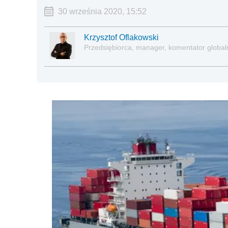
30 września 2020, 15:52
Krzysztof Oflakowski
Przedsiębiorca, manager, komentator global