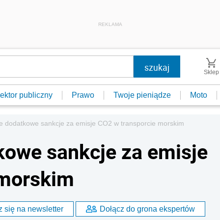
REKLAMA
Sklep
ektor publiczny
Prawo
Twoje pieniądze
Moto
je dodatkowe sankcje za emisje CO2 w transporcie morskim
kowe sankcje za emisje
 morskim
 się na newsletter
Dołącz do grona ekspertów