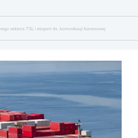
nego sektora TSL i ekspert ds. komunikacji biznesowej