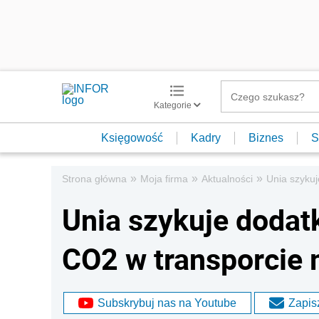
Kategorie
Księgowość
Kadry
Biznes
S
»
»
»
Strona główna
Moja firma
Aktualności
Unia szyku
Unia szykuje dodat
CO2 w transporcie
Subskrybuj nas na Youtube
Zapisz