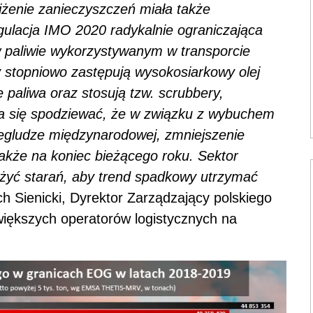
iżenie zanieczyszczeń miała także
gulacja IMO 2020 radykalnie ograniczająca
w paliwie wykorzystywanym w transporcie
 stopniowo zastępują wysokosiarkowy olej
paliwa oraz stosują tzw. scrubbery,
a się spodziewać, że w związku z wybuchem
egludze międzynarodowej, zmniejszenie
kże na koniec bieżącego roku. Sektor
ożyć starań, aby trend spadkowy utrzymać
h Sienicki, Dyrektor Zarządzający polskiego
większych operatorów logistycznych na