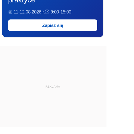
📅 11-12.08.2026 r.
🕐 9:00-15:00
Zapisz się
REKLAMA