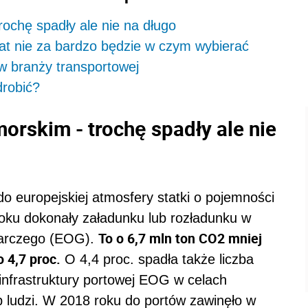
ochę spadły ale nie na długo
lat nie za bardzo będzie w czym wybierać
w branży transportowej
drobić?
orskim - trochę spadły ale nie
 europejskiej atmosfery statki o pojemności
 roku dokonały załadunku lub rozładunku w
To o 6,7 mln ton CO2 mniej
darczego (EOG).
o 4,7 proc.
O 4,4 proc. spadła także liczba
infrastruktury portowej EOG w celach
 ludzi. W 2018 roku do portów zawinęło w