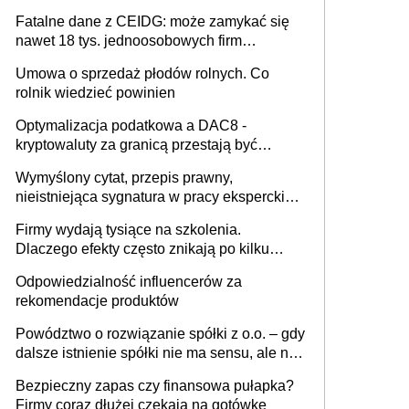
Fatalne dane z CEIDG: może zamykać się
nawet 18 tys. jednoosobowych firm
miesięcznie
Umowa o sprzedaż płodów rolnych. Co
rolnik wiedzieć powinien
Optymalizacja podatkowa a DAC8 -
kryptowaluty za granicą przestają być
niewidoczne. I co dalej?
Wymyślony cytat, przepis prawny,
nieistniejąca sygnatura w pracy eksperckiej -
sam zakup ChatGPT to nie wdrożenie AI w
Firmy wydają tysiące na szkolenia.
firmie
Dlaczego efekty często znikają po kilku
tygodniach?
Odpowiedzialność influencerów za
rekomendacje produktów
Powództwo o rozwiązanie spółki z o.o. – gdy
dalsze istnienie spółki nie ma sensu, ale nie
wszyscy wspólnicy są tego zdania
Bezpieczny zapas czy finansowa pułapka?
Firmy coraz dłużej czekają na gotówkę