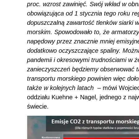
proc. wzrost zawinięć. Swój wkład w obn
obowiązująca od 1 stycznia tego roku re
dopuszczalną zawartość tlenków siarki 
morskim. Spowodowało to, że armatorzy
napędowy przez znacznie mniej emisyjne 
dodatkowo oczyszczające spaliny. Możn
pandemii i okresowymi trudnościami w ż
zanieczyszczeń będziemy obserwować ta
transportu morskiego powinien więc doł
także w kolejnych latach –
mówi Wojciec
oddziału Kuehne + Nagel, jednego z naj
świecie.