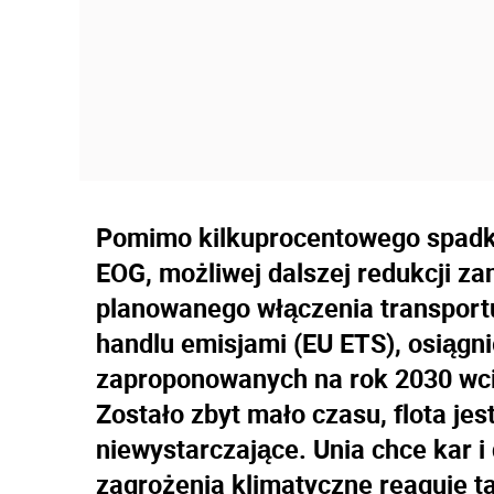
Pomimo kilkuprocentowego spadku
EOG, możliwej dalszej redukcji z
planowanego włączenia transport
handlu emisjami (EU ETS), osiągn
zaproponowanych na rok 2030 wci
Zostało zbyt mało czasu, flota jes
niewystarczające. Unia chce kar i
zagrożenia klimatyczne reaguje t