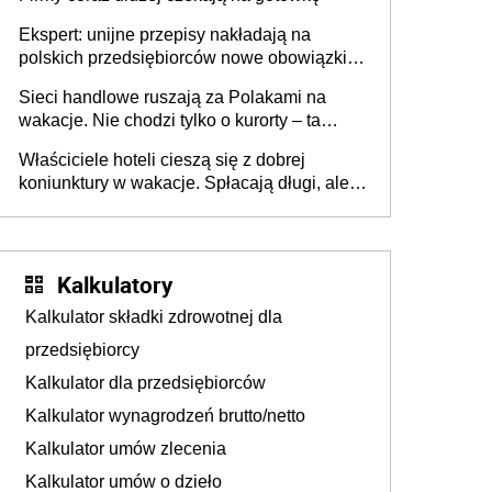
Ekspert: unijne przepisy nakładają na
polskich przedsiębiorców nowe obowiązki w
zakresie opakowań
Sieci handlowe ruszają za Polakami na
wakacje. Nie chodzi tylko o kurorty – ta
walka o portfele klientów dzieje się także
Właściciele hoteli cieszą się z dobrej
tam, gdzie wielu spędzi urlop po cichu
koniunktury w wakacje. Spłacają długi, ale
już martwią się, co będzie jesienią
Kalkulatory
Kalkulator składki zdrowotnej dla
przedsiębiorcy
Kalkulator dla przedsiębiorców
Kalkulator wynagrodzeń brutto/netto
Kalkulator umów zlecenia
Kalkulator umów o dzieło