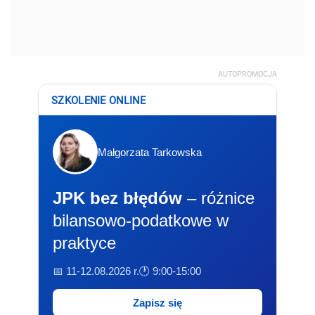
AUTOPROMOCJA
SZKOLENIE ONLINE
Małgorzata Tarkowska
JPK bez błędów
– różnice
bilansowo-podatkowe w
praktyce
📅 11-12.08.2026 r.
🕐 9:00-15:00
Zapisz się