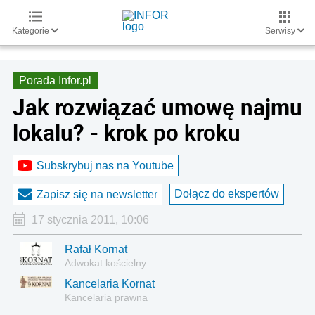
Kategorie
Serwisy
Porada Infor.pl
Jak rozwiązać umowę najmu
lokalu? - krok po kroku
Subskrybuj nas na Youtube
Dołącz do ekspertów
Zapisz się na newsletter
17 stycznia 2011, 10:06
Rafał Kornat
Adwokat kościelny
Kancelaria Kornat
Kancelaria prawna