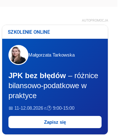
AUTOPROMOCJA
SZKOLENIE ONLINE
Małgorzata Tarkowska
JPK bez błędów
– różnice
bilansowo-podatkowe w
praktyce
📅 11-12.08.2026 r.
🕐 9:00-15:00
Zapisz się