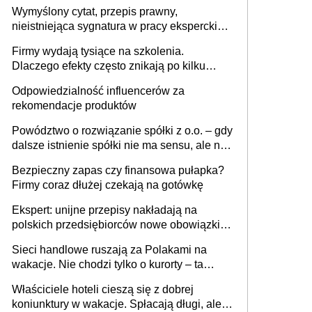
niewidoczne. I co dalej?
Wymyślony cytat, przepis prawny,
nieistniejąca sygnatura w pracy eksperckiej -
sam zakup ChatGPT to nie wdrożenie AI w
Firmy wydają tysiące na szkolenia.
firmie
Dlaczego efekty często znikają po kilku
tygodniach?
Odpowiedzialność influencerów za
rekomendacje produktów
Powództwo o rozwiązanie spółki z o.o. – gdy
dalsze istnienie spółki nie ma sensu, ale nie
wszyscy wspólnicy są tego zdania
Bezpieczny zapas czy finansowa pułapka?
Firmy coraz dłużej czekają na gotówkę
Ekspert: unijne przepisy nakładają na
polskich przedsiębiorców nowe obowiązki w
zakresie opakowań
Sieci handlowe ruszają za Polakami na
wakacje. Nie chodzi tylko o kurorty – ta
walka o portfele klientów dzieje się także
Właściciele hoteli cieszą się z dobrej
tam, gdzie wielu spędzi urlop po cichu
koniunktury w wakacje. Spłacają długi, ale