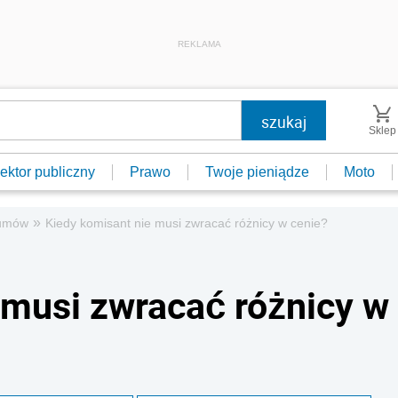
REKLAMA
Sklep
ektor publiczny
Prawo
Twoje pieniądze
Moto
»
umów
Kiedy komisant nie musi zwracać różnicy w cenie?
 musi zwracać różnicy w