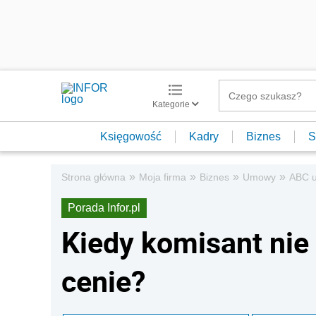
Kategorie
Księgowość
Kadry
Biznes
S
»
»
»
»
Strona główna
Moja firma
Biznes
Umowy
ABC 
Porada Infor.pl
Kiedy komisant nie
cenie?