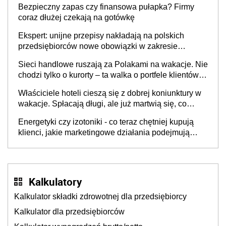
Bezpieczny zapas czy finansowa pułapka? Firmy
coraz dłużej czekają na gotówkę
Ekspert: unijne przepisy nakładają na polskich
przedsiębiorców nowe obowiązki w zakresie
opakowań
Sieci handlowe ruszają za Polakami na wakacje. Nie
chodzi tylko o kurorty – ta walka o portfele klientów
dzieje się także tam, gdzie wielu spędzi urlop po
Właściciele hoteli cieszą się z dobrej koniunktury w
cichu
wakacje. Spłacają długi, ale już martwią się, co
będzie jesienią
Energetyki czy izotoniki - co teraz chętniej kupują
klienci, jakie marketingowe działania podejmują
sklepy
Kalkulatory
Kalkulator składki zdrowotnej dla przedsiębiorcy
Kalkulator dla przedsiębiorców