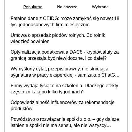
Popularne
Najnowsze
Wybrane
Fatalne dane z CEIDG: może zamykać się nawet 18
tys. jednoosobowych firm miesięcznie
Umowa o sprzedaż płodów rolnych. Co rolnik
wiedzieć powinien
Optymalizacja podatkowa a DAC8 - kryptowaluty za
granicą przestają być niewidoczne. I co dalej?
Wymyślony cytat, przepis prawny, nieistniejąca
sygnatura w pracy eksperckiej - sam zakup ChatGPT
to nie wdrożenie AI w firmie
Firmy wydają tysiące na szkolenia. Dlaczego efekty
często znikają po kilku tygodniach?
Odpowiedzialność influencerów za rekomendacje
produktów
Powództwo o rozwiązanie spółki z o.o. – gdy dalsze
istnienie spółki nie ma sensu, ale nie wszyscy
wspólnicy są tego zdania