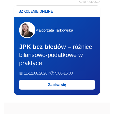
AUTOPROMOCJA
SZKOLENIE ONLINE
Małgorzata Tarkowska
JPK bez błędów
– różnice
bilansowo-podatkowe w
praktyce
📅 11-12.08.2026 r.
🕐 9:00-15:00
Zapisz się