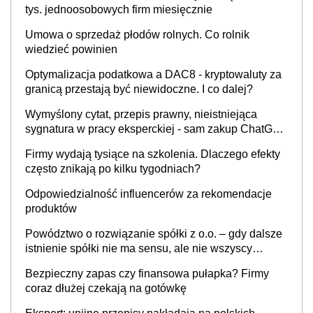
tys. jednoosobowych firm miesięcznie
Umowa o sprzedaż płodów rolnych. Co rolnik
wiedzieć powinien
Optymalizacja podatkowa a DAC8 - kryptowaluty za
granicą przestają być niewidoczne. I co dalej?
Wymyślony cytat, przepis prawny, nieistniejąca
sygnatura w pracy eksperckiej - sam zakup ChatGPT
to nie wdrożenie AI w firmie
Firmy wydają tysiące na szkolenia. Dlaczego efekty
często znikają po kilku tygodniach?
Odpowiedzialność influencerów za rekomendacje
produktów
Powództwo o rozwiązanie spółki z o.o. – gdy dalsze
istnienie spółki nie ma sensu, ale nie wszyscy
wspólnicy są tego zdania
Bezpieczny zapas czy finansowa pułapka? Firmy
coraz dłużej czekają na gotówkę