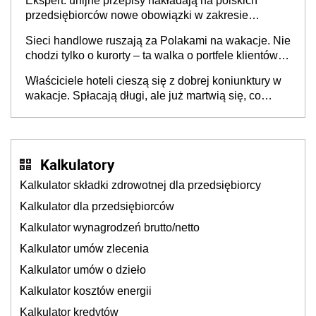
Ekspert: unijne przepisy nakładają na polskich
przedsiębiorców nowe obowiązki w zakresie
opakowań
Sieci handlowe ruszają za Polakami na wakacje. Nie
chodzi tylko o kurorty – ta walka o portfele klientów
dzieje się także tam, gdzie wielu spędzi urlop po
Właściciele hoteli cieszą się z dobrej koniunktury w
cichu
wakacje. Spłacają długi, ale już martwią się, co
będzie jesienią
Kalkulatory
Kalkulator składki zdrowotnej dla przedsiębiorcy
Kalkulator dla przedsiębiorców
Kalkulator wynagrodzeń brutto/netto
Kalkulator umów zlecenia
Kalkulator umów o dzieło
Kalkulator kosztów energii
Kalkulator kredytów