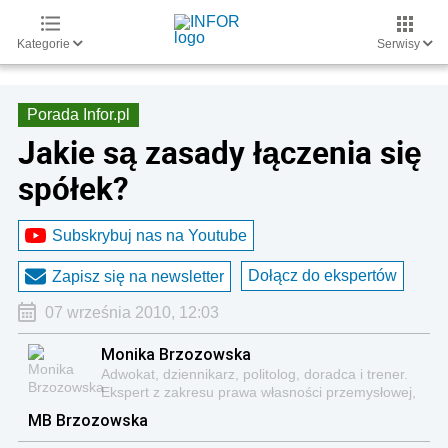
Kategorie
Serwisy
Porada Infor.pl
Jakie są zasady łączenia się
spółek?
Subskrybuj nas na Youtube
Dołącz do ekspertów
Zapisz się na newsletter
07 września 2010, 12:03
Monika Brzozowska
Adwokat, dziennikarz, politolog, doradca i trener.
Ekspert z zakresu prawa własności przemysłowej,
prawa reklamy, znawca problematyki z zakresu
MB Brzozowska
prawa prasowego, prawa mediów, prawa
autorskiego.