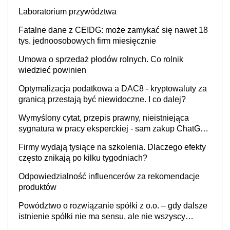
Laboratorium przywództwa
Fatalne dane z CEIDG: może zamykać się nawet 18
tys. jednoosobowych firm miesięcznie
Umowa o sprzedaż płodów rolnych. Co rolnik
wiedzieć powinien
Optymalizacja podatkowa a DAC8 - kryptowaluty za
granicą przestają być niewidoczne. I co dalej?
Wymyślony cytat, przepis prawny, nieistniejąca
sygnatura w pracy eksperckiej - sam zakup ChatGPT
to nie wdrożenie AI w firmie
Firmy wydają tysiące na szkolenia. Dlaczego efekty
często znikają po kilku tygodniach?
Odpowiedzialność influencerów za rekomendacje
produktów
Powództwo o rozwiązanie spółki z o.o. – gdy dalsze
istnienie spółki nie ma sensu, ale nie wszyscy
wspólnicy są tego zdania