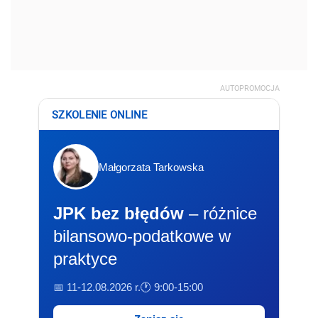
AUTOPROMOCJA
SZKOLENIE ONLINE
Małgorzata Tarkowska
JPK bez błędów
– różnice
bilansowo-podatkowe w
praktyce
📅 11-12.08.2026 r.
🕐 9:00-15:00