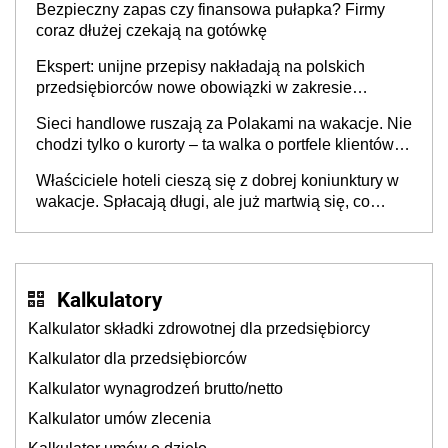
Bezpieczny zapas czy finansowa pułapka? Firmy
coraz dłużej czekają na gotówkę
Ekspert: unijne przepisy nakładają na polskich
przedsiębiorców nowe obowiązki w zakresie
opakowań
Sieci handlowe ruszają za Polakami na wakacje. Nie
chodzi tylko o kurorty – ta walka o portfele klientów
dzieje się także tam, gdzie wielu spędzi urlop po
Właściciele hoteli cieszą się z dobrej koniunktury w
cichu
wakacje. Spłacają długi, ale już martwią się, co
będzie jesienią
Kalkulatory
Kalkulator składki zdrowotnej dla przedsiębiorcy
Kalkulator dla przedsiębiorców
Kalkulator wynagrodzeń brutto/netto
Kalkulator umów zlecenia