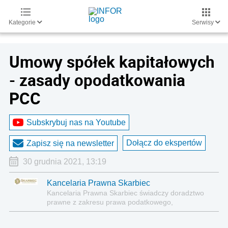
Kategorie
Serwisy
Umowy spółek kapitałowych
- zasady opodatkowania
PCC
Subskrybuj nas na Youtube
Dołącz do ekspertów
Zapisz się na newsletter
30 grudnia 2021, 13:19
Kancelaria Prawna Skarbiec
Kancelaria Prawna Skarbiec świadczy doradztwo
prawne z zakresu prawa podatkowego,
gospodarczego, cywilnego i karnego.