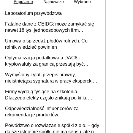
Popularne
Najnowsze
Wybrane
Laboratorium przywództwa
Fatalne dane z CEIDG: może zamykać się
nawet 18 tys. jednoosobowych firm
miesięcznie
Umowa o sprzedaż płodów rolnych. Co
rolnik wiedzieć powinien
Optymalizacja podatkowa a DAC8 -
kryptowaluty za granicą przestają być
niewidoczne. I co dalej?
Wymyślony cytat, przepis prawny,
nieistniejąca sygnatura w pracy eksperckiej -
sam zakup ChatGPT to nie wdrożenie AI w
Firmy wydają tysiące na szkolenia.
firmie
Dlaczego efekty często znikają po kilku
tygodniach?
Odpowiedzialność influencerów za
rekomendacje produktów
Powództwo o rozwiązanie spółki z o.o. – gdy
dalsze istnienie spółki nie ma sensu, ale nie