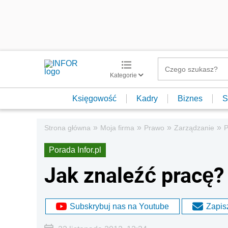
Kategorie
Księgowość
Kadry
Biznes
S
»
»
»
»
Strona główna
Moja firma
Prawo
Zarządzanie
P
Porada Infor.pl
Jak znaleźć pracę?
Subskrybuj nas na Youtube
Zapisz