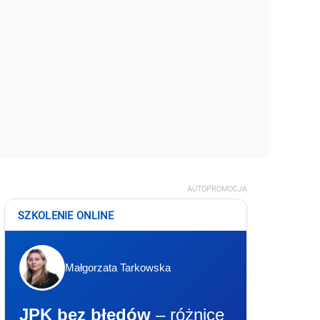
AUTOPROMOCJA
SZKOLENIE ONLINE
Małgorzata Tarkowska
JPK bez błędów
– różnice