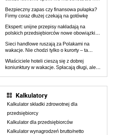
wszyscy wspólnicy są tego zdania
Bezpieczny zapas czy finansowa pułapka?
Firmy coraz dłużej czekają na gotówkę
Ekspert: unijne przepisy nakładają na
polskich przedsiębiorców nowe obowiązki w
zakresie opakowań
Sieci handlowe ruszają za Polakami na
wakacje. Nie chodzi tylko o kurorty – ta
walka o portfele klientów dzieje się także
Właściciele hoteli cieszą się z dobrej
tam, gdzie wielu spędzi urlop po cichu
koniunktury w wakacje. Spłacają długi, ale
już martwią się, co będzie jesienią
Kalkulatory
Kalkulator składki zdrowotnej dla
przedsiębiorcy
Kalkulator dla przedsiębiorców
Kalkulator wynagrodzeń brutto/netto