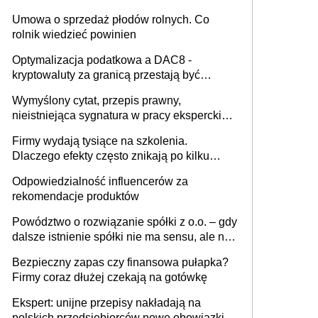
miesięcznie
Umowa o sprzedaż płodów rolnych. Co
rolnik wiedzieć powinien
Optymalizacja podatkowa a DAC8 -
kryptowaluty za granicą przestają być
niewidoczne. I co dalej?
Wymyślony cytat, przepis prawny,
nieistniejąca sygnatura w pracy eksperckiej -
sam zakup ChatGPT to nie wdrożenie AI w
Firmy wydają tysiące na szkolenia.
firmie
Dlaczego efekty często znikają po kilku
tygodniach?
Odpowiedzialność influencerów za
rekomendacje produktów
Powództwo o rozwiązanie spółki z o.o. – gdy
dalsze istnienie spółki nie ma sensu, ale nie
wszyscy wspólnicy są tego zdania
Bezpieczny zapas czy finansowa pułapka?
Firmy coraz dłużej czekają na gotówkę
Ekspert: unijne przepisy nakładają na
polskich przedsiębiorców nowe obowiązki w