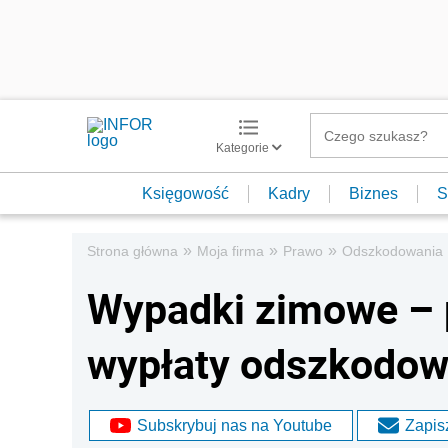
Kategorie
Księgowość
Kadry
Biznes
S
»
»
»
Strona główna
Moja firma
Prawo
Odszkodowania
Wypadki zimowe –
wypłaty odszkodow
Subskrybuj nas na Youtube
Zapisz