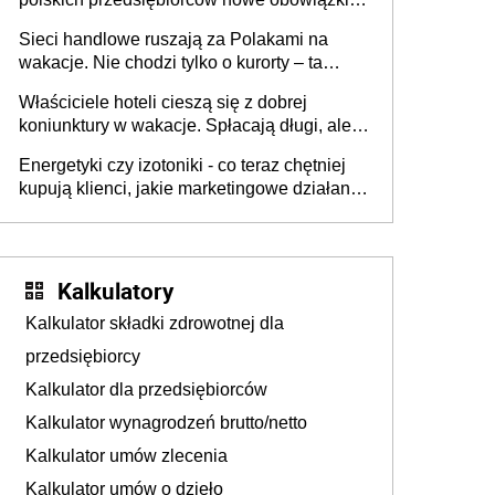
zakresie opakowań
Sieci handlowe ruszają za Polakami na
wakacje. Nie chodzi tylko o kurorty – ta
walka o portfele klientów dzieje się także
Właściciele hoteli cieszą się z dobrej
tam, gdzie wielu spędzi urlop po cichu
koniunktury w wakacje. Spłacają długi, ale
już martwią się, co będzie jesienią
Energetyki czy izotoniki - co teraz chętniej
kupują klienci, jakie marketingowe działania
podejmują sklepy
Kalkulatory
Kalkulator składki zdrowotnej dla
przedsiębiorcy
Kalkulator dla przedsiębiorców
Kalkulator wynagrodzeń brutto/netto
Kalkulator umów zlecenia
Kalkulator umów o dzieło