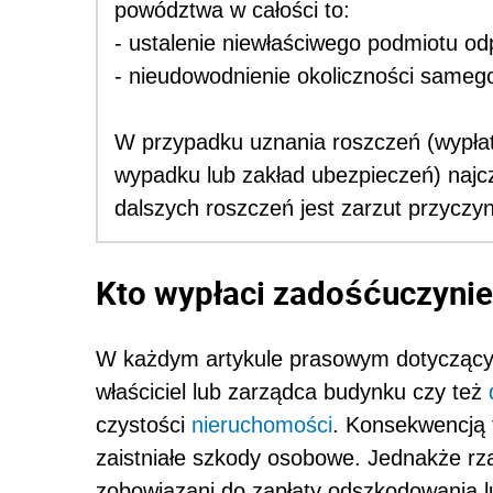
powództwa w całości to:
- ustalenie niewłaściwego podmiotu od
- nieudowodnienie okoliczności sameg
W przypadku uznania roszczeń (wypłat
wypadku lub zakład ubezpieczeń) naj
dalszych roszczeń jest zarzut przycz
Kto wypłaci zadośćuczynie
W każdym artykule prasowym dotyczącym 
właściciel lub zarządca budynku czy też
czystości
nieruchomości
. Konsekwencją 
zaistniałe szkody osobowe. Jednakże rza
zobowiązani do zapłaty odszkodowania l