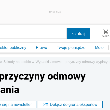
REKLAMA
Sklep
ektor publiczny
Prawo
Twoje pieniądze
Moto
»
»
Szkody na osobie
Wypadki zimowe – przyczyny odmowy wypłaty 
 przyczyny odmowy
ania
 się na newsletter
Dołącz do grona ekspertów