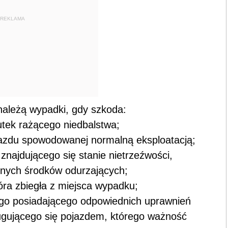
REKLAMA
należą wypadki, gdy szkoda:
utek rażącego niedbalstwa;
ojazdu spowodowanej normalną eksploatacją;
najdującego się stanie nietrzeźwości,
nnych środków odurzających;
tóra zbiegła z miejsca wypadku;
ego posiadającego odpowiednich uprawnień
ługującego się pojazdem, którego ważność