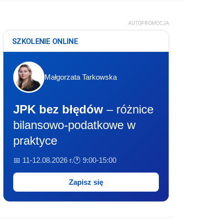
AUTOPROMOCJA
SZKOLENIE ONLINE
Małgorzata Tarkowska
JPK bez błędów
– różnice
bilansowo-podatkowe w
praktyce
📅 11-12.08.2026 r.
🕐 9:00-15:00
Zapisz się