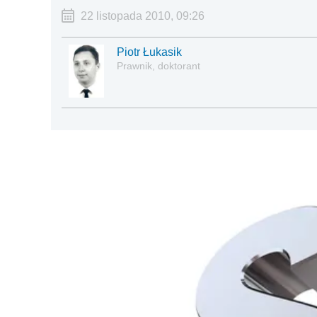
22 listopada 2010, 09:26
Piotr Łukasik
Prawnik, doktorant