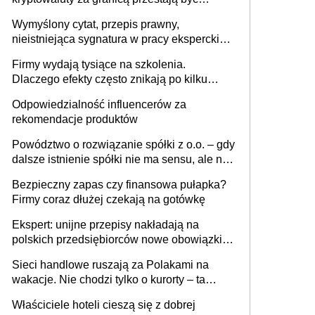
niewidoczne. I co dalej?
Wymyślony cytat, przepis prawny,
nieistniejąca sygnatura w pracy eksperckiej -
sam zakup ChatGPT to nie wdrożenie AI w
Firmy wydają tysiące na szkolenia.
firmie
Dlaczego efekty często znikają po kilku
tygodniach?
Odpowiedzialność influencerów za
rekomendacje produktów
Powództwo o rozwiązanie spółki z o.o. – gdy
dalsze istnienie spółki nie ma sensu, ale nie
wszyscy wspólnicy są tego zdania
Bezpieczny zapas czy finansowa pułapka?
Firmy coraz dłużej czekają na gotówkę
Ekspert: unijne przepisy nakładają na
polskich przedsiębiorców nowe obowiązki w
zakresie opakowań
Sieci handlowe ruszają za Polakami na
wakacje. Nie chodzi tylko o kurorty – ta
walka o portfele klientów dzieje się także
Właściciele hoteli cieszą się z dobrej
tam, gdzie wielu spędzi urlop po cichu