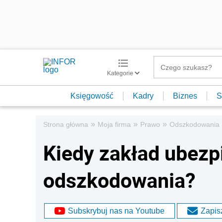
Kategorie
Księgowość
Kadry
Biznes
S
»
»
»
Strona główna
Moja firma
Prawo
Odszkodowania
Kiedy zakład ubezp
odszkodowania?
Subskrybuj nas na Youtube
Zapisz