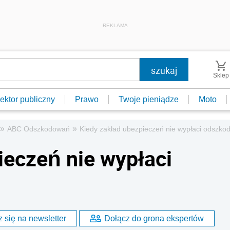
REKLAMA
Sklep
ektor publiczny
Prawo
Twoje pieniądze
Moto
»
»
ABC Odszkodowań
Kiedy zakład ubezpieczeń nie wypłaci odszko
ieczeń nie wypłaci
 się na newsletter
Dołącz do grona ekspertów